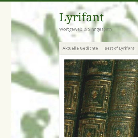
Lyrifant
Wortgeweb & Sinngespinn
Menü
Zum
Aktuelle Gedichte
Best of Lyrifant
Inhalt
springen