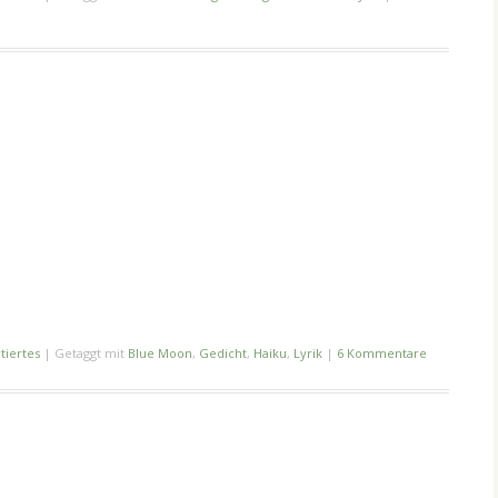
tiertes
|
Getaggt mit
Blue Moon
,
Gedicht
,
Haiku
,
Lyrik
|
6 Kommentare