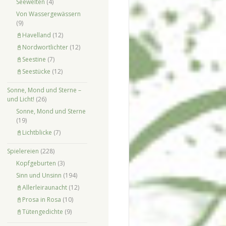
Seewelten
(4)
Von Wassergewässern
(9)
📓Havelland
(12)
📓Nordwortlichter
(12)
📓Seestine
(7)
📓Seestücke
(12)
Sonne, Mond und Sterne –
und Licht!
(26)
Sonne, Mond und Sterne
(19)
📓Lichtblicke
(7)
Spielereien
(228)
Kopfgeburten
(3)
Sinn und Unsinn
(194)
📓Allerleiraunacht
(12)
📓Prosa in Rosa
(10)
📓Tütengedichte
(9)