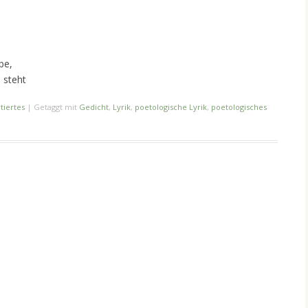
be,
 steht
tiertes
|
Getaggt mit
Gedicht
,
Lyrik
,
poetologische Lyrik
,
poetologisches