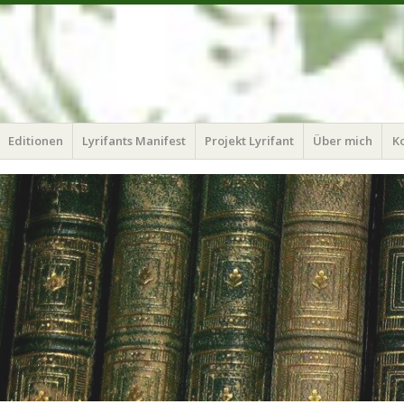
Editionen
Lyrifants Manifest
Projekt Lyrifant
Über mich
K