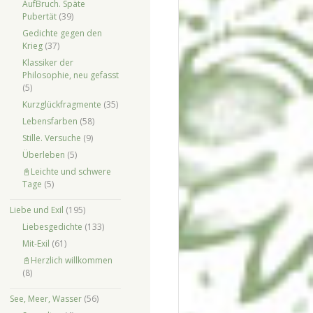
AufBruch. Späte
Pubertät
(39)
Gedichte gegen den
Krieg
(37)
Klassiker der
Philosophie, neu gefasst
(5)
Kurzglückfragmente
(35)
Lebensfarben
(58)
Stille. Versuche
(9)
Überleben
(5)
📓Leichte und schwere
Tage
(5)
Liebe und Exil
(195)
Liebesgedichte
(133)
Mit-Exil
(61)
📓Herzlich willkommen
(8)
See, Meer, Wasser
(56)