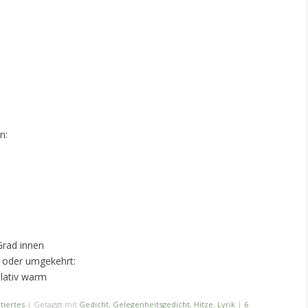
n:
rad innen
 oder umgekehrt:
lativ warm
tiertes
|
Getaggt mit
Gedicht
,
Gelegenheitsgedicht
,
Hitze
,
Lyrik
|
6