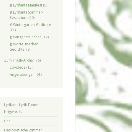
📓Lyrifants Manifest
(5)
📓Lyrifants Sommer-
Bestiarium
(20)
📓Wintergarten-Gedichte
(11)
📓Wittgensteinchen
(12)
📓Worte. machen.
Gedichte.
(9)
Zum Trash-Archiv
(76)
Covideos
(15)
Fingerübungen
(61)
Lyrifants Lyrik-Funde
brigwords
Che
Das poetische Zimmer