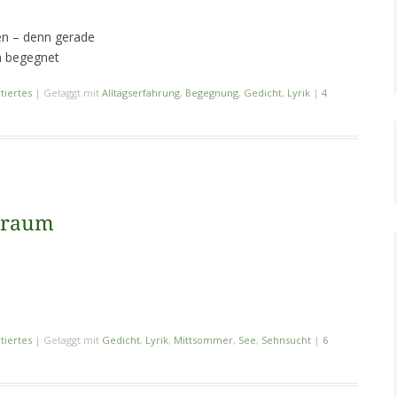
ben – denn gerade
n begegnet
tiertes
|
Getaggt mit
Alltagserfahrung
,
Begegnung
,
Gedicht
,
Lyrik
|
4
traum
tiertes
|
Getaggt mit
Gedicht
,
Lyrik
,
Mittsommer
,
See
,
Sehnsucht
|
6