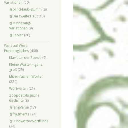
Variationen
(50)
📓blind-taub-stumm
(8)
📓Die zweite Haut
(13)
📓Minnesang-
Variationen
(9)
📓Papier
(20)
Wort auf Wort:
Poetologisches
(406)
Klaviatur der Poesie
(6)
Kleine Wörter – ganz
groß
(25)
Mit einfachen Worten
(224)
Wortwelten
(21)
Zoopoetologische
Gedichte
(8)
📓fangVerse
(17)
📓fragmente
(24)
📓Fundworte/Wortfunde
(24)