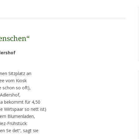
Menschen“
lershof
nen Sitzplatz an
fee vom Kiosk
 schon so oft),
 Adlershof,
za bekommt für 4,50
he Wirtspaar so nett ist)
einem Blumenladen,
iez-Frühstück:
en Se det“, sagt sie