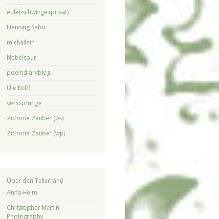
eulenschwinge (privat)
Henning Sabo
michallein
Nebelspur
poemdiaryblog
Ule Rolff
verssprünge
Zichorie Zauber (bs)
Zichorie Zauber (wp)
Über den Tellerrand
Anna Helm
Christopher Martin
Photography