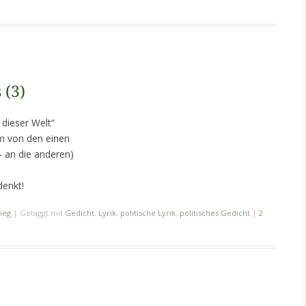
 (3)
 dieser Welt“
em von den einen
 – an die anderen)
denkt!
ieg
|
Getaggt mit
Gedicht
,
Lyrik
,
politische Lyrik
,
politisches Gedicht
|
2