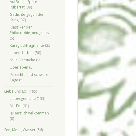
AufBruch. Späte
Pubertät
(39)
Gedichte gegen den
Krieg
(37)
Klassiker der
Philosophie, neu gefasst
(5)
Kurzglückfragmente
(35)
Lebensfarben
(58)
Stille. Versuche
(9)
Überleben
(5)
📓Leichte und schwere
Tage
(5)
Liebe und Exil
(195)
Liebesgedichte
(133)
Mit-Exil
(61)
📓Herzlich willkommen
(8)
See, Meer, Wasser
(56)