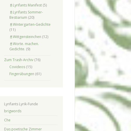
📓Lyrifants Manifest
(5)
📓Lyrifants Sommer-
Bestiarium
(20)
📓Wintergarten-Gedichte
(11)
📓Wittgensteinchen
(12)
📓Worte. machen.
Gedichte.
(9)
Zum Trash-Archiv
(76)
Covideos
(15)
Fingerübungen
(61)
Lyrifants Lyrik-Funde
brigwords
Che
Das poetische Zimmer