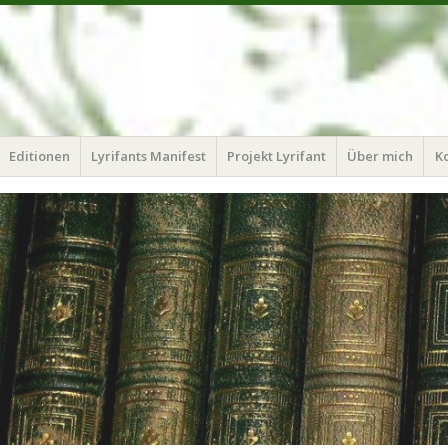
Editionen
Lyrifants Manifest
Projekt Lyrifant
Über mich
K