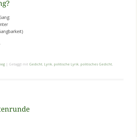
ng?
 Gang:
nter
 Gangbarkeit)
r
ieg
|
Getaggt mit
Gedicht
,
Lyrik
,
politische Lyrik
,
politisches Gedicht
,
ntenrunde