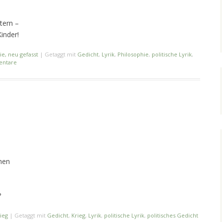
ltern –
Kinder!
ie, neu gefasst
|
Getaggt mit
Gedicht
,
Lyrik
,
Philosophie
,
politische Lyrik
,
entare
hen
e
?
ieg
|
Getaggt mit
Gedicht
,
Krieg
,
Lyrik
,
politische Lyrik
,
politisches Gedicht