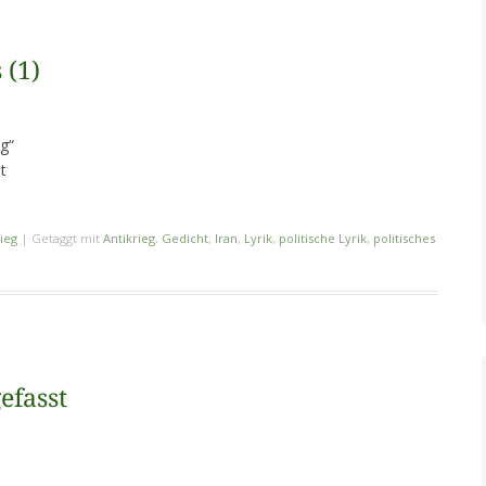
 (1)
eg“
t
ieg
|
Getaggt mit
Antikrieg
,
Gedicht
,
Iran
,
Lyrik
,
politische Lyrik
,
politisches
efasst