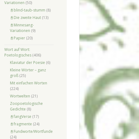
Variationen
(50)
📓blind-taub-stumm
(8)
📓Die zweite Haut
(13)
📓Minnesang-
Variationen
(9)
📓Papier
(20)
Wort auf Wort:
Poetologisches
(406)
Klaviatur der Poesie
(6)
Kleine Wörter – ganz
groß
(25)
Mit einfachen Worten
(224)
Wortwelten
(21)
Zoopoetologische
Gedichte
(8)
📓fangVerse
(17)
📓fragmente
(24)
📓Fundworte/Wortfunde
(24)