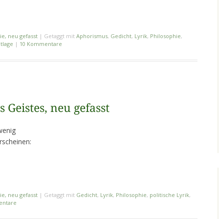
ie, neu gefasst
|
Getaggt mit
Aphorismus
,
Gedicht
,
Lyrik
,
Philosophie
,
tlage
|
10 Kommentare
Geistes, neu gefasst
wenig
rscheinen:
ie, neu gefasst
|
Getaggt mit
Gedicht
,
Lyrik
,
Philosophie
,
politische Lyrik
,
entare