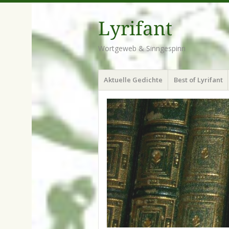
Lyrifant
Wortgeweb & Sinngespinn
Menü
Zum
Aktuelle Gedichte
Best of Lyrifant
Inhalt
springen