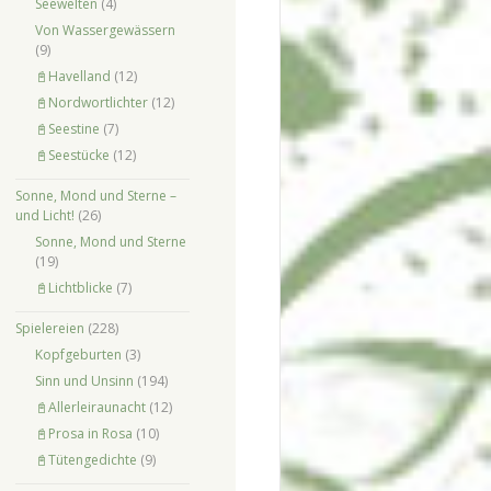
Seewelten
(4)
Von Wassergewässern
(9)
📓Havelland
(12)
📓Nordwortlichter
(12)
📓Seestine
(7)
📓Seestücke
(12)
Sonne, Mond und Sterne –
und Licht!
(26)
Sonne, Mond und Sterne
(19)
📓Lichtblicke
(7)
Spielereien
(228)
Kopfgeburten
(3)
Sinn und Unsinn
(194)
📓Allerleiraunacht
(12)
📓Prosa in Rosa
(10)
📓Tütengedichte
(9)