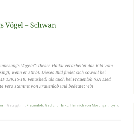
gs Vögel – Schwan
innesangs Vögeln”: Dieses Haiku verarbeitet das Bild vom
ngt, wenn er stirbt. Dieses Bild findet sich sowohl bei
F 139,15-18; Venuslied) als auch bei Frauenlob (GA Lied
tzte Vers stammt von Frauenlob und bedeutet ‘ein
en
|
Getaggt mit
Frauenlob
,
Gedicht
,
Haiku
,
Heinrich von Morungen
,
Lyrik
,