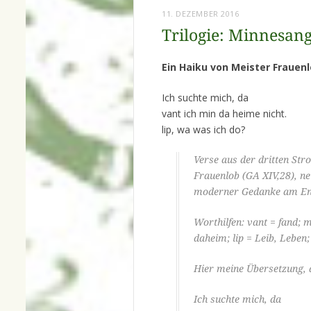
11. DEZEMBER 2016
Trilogie: Minnesang
Ein Haiku von Meister Frauen
Ich suchte mich, da
vant ich min da heime nicht.
lip, wa was ich do?
Verse aus der dritten Str
Frauenlob (GA XIV,28), neu
moderner Gedanke am End
Worthilfen: vant = fand; 
daheim; lip = Leib, Leben
Hier meine Übersetzung,
Ich suchte mich, da