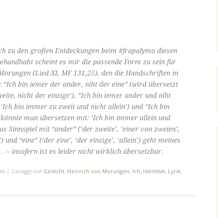
ch zu den großen Entdeckungen beim #frapalymo diesen
ehandhabt scheint es mir die passende Form zu sein für
Morungen (Lied XI, MF 131,25), den die Handschriften in
: “Ich bin iemer der ander, niht der eine” (wird übersetzt
eite, nicht der einzige’), “Ich bin iemer ander und niht
 ‘Ich bin immer zu zweit und nicht allein’) und “Ich bin
 (könnte man übersetzen mit: ‘Ich bin immer allein und
as Sinnspiel mit “ander” (‘der zweite’, ‘einer von zweien’,
) und “eine” (‘der eine’, ‘der einzige’, ‘allein’) geht meines
… – insofern ist es leider nicht wirklich übersetzbar.
en
|
Getaggt mit
Gedicht
,
Heinrich von Morungen
,
Ich
,
Identität
,
Lyrik
,