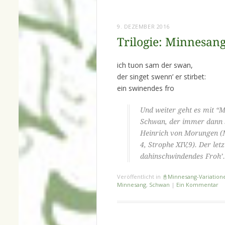
9. DEZEMBER 2016
Trilogie: Minnesan
ich tuon sam der swan,
der singet swenn’ er stirbet:
ein swinendes fro
Und weiter geht es mit “M
Schwan, der immer dann si
Heinrich von Morungen (M
4, Strophe XIV,9). Der le
dahinschwindendes Froh’.
Veröffentlicht in
📓Minnesang-Variation
Minnesang
,
Schwan
|
Ein Kommentar