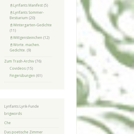
📓Lyrifants Manifest
(5)
📓Lyrifants Sommer-
Bestiarium
(20)
📓Wintergarten-Gedichte
(11)
📓Wittgensteinchen
(12)
📓Worte. machen.
Gedichte.
(9)
Zum Trash-Archiv
(76)
Covideos
(15)
Fingerübungen
(61)
Lyrifants Lyrik-Funde
brigwords
Che
Das poetische Zimmer