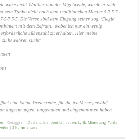
de wäre nicht Walther von der Vogelweide, würde er sich
st sein Tanka nicht nach dem traditionellen Muster 5-7-5 7-
7-5-7 5-5. Die Verse sind dem Eingang seiner sog. ‘Elegie’
mbiniert mit dem Refrain, wobei ich nur ein wenig
 erforderliche Silbenzahl zu erhalten. Hier meine
m zu bewahren sucht:
unden
umt
fnet eine kleine Dreierreihe, für die ich Verse gewählt
hon angesprungen, umgehauen und eingenommen haben.
en
|
Getaggt mit
Gedicht
,
Ich
,
Identität
,
Leben
,
Lyrik
,
Minnesang
,
Tanka
,
weide
|
3 Kommentare