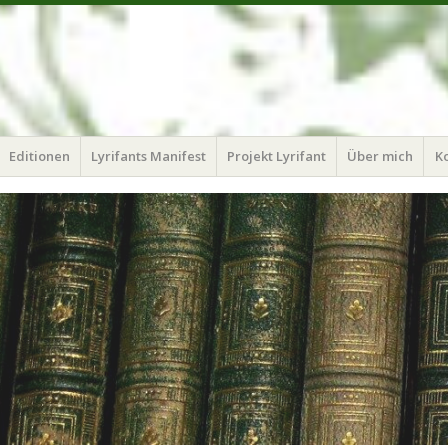
Editionen
Lyrifants Manifest
Projekt Lyrifant
Über mich
K