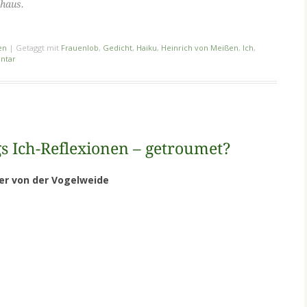
uhaus.
en
|
Getaggt mit
Frauenlob
,
Gedicht
,
Haiku
,
Heinrich von Meißen
,
Ich
,
ntar
s Ich-Reflexionen – getroumet?
er von der Vogelweide