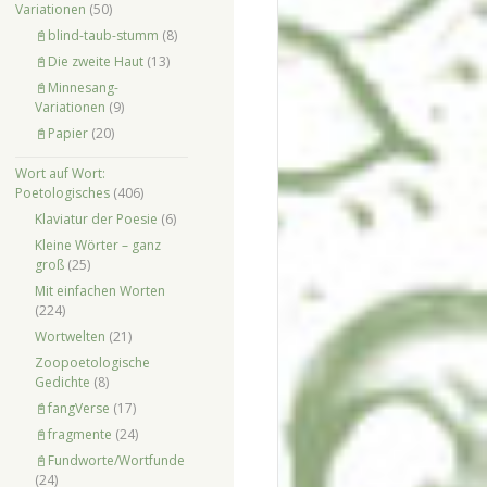
Variationen
(50)
📓blind-taub-stumm
(8)
📓Die zweite Haut
(13)
📓Minnesang-
Variationen
(9)
📓Papier
(20)
Wort auf Wort:
Poetologisches
(406)
Klaviatur der Poesie
(6)
Kleine Wörter – ganz
groß
(25)
Mit einfachen Worten
(224)
Wortwelten
(21)
Zoopoetologische
Gedichte
(8)
📓fangVerse
(17)
📓fragmente
(24)
📓Fundworte/Wortfunde
(24)