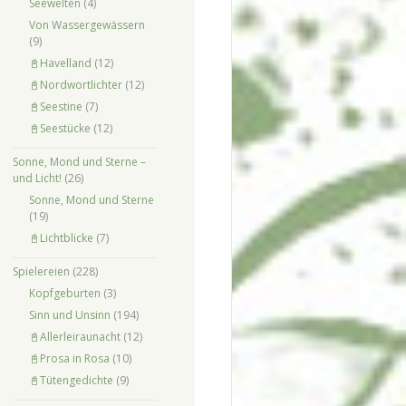
Seewelten
(4)
Von Wassergewässern
(9)
📓Havelland
(12)
📓Nordwortlichter
(12)
📓Seestine
(7)
📓Seestücke
(12)
Sonne, Mond und Sterne –
und Licht!
(26)
Sonne, Mond und Sterne
(19)
📓Lichtblicke
(7)
Spielereien
(228)
Kopfgeburten
(3)
Sinn und Unsinn
(194)
📓Allerleiraunacht
(12)
📓Prosa in Rosa
(10)
📓Tütengedichte
(9)