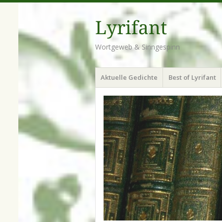
Lyrifant
Wortgeweb & Sinngespinn
Menü
Zum
Aktuelle Gedichte
Best of Lyrifant
Inhalt
springen