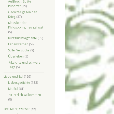
AufBruch. Späte
Pubertät
(39)
Gedichte gegen den
Krieg
(37)
Klassiker der
Philosophie, neu gefasst
(5)
Kurzglückfragmente
(35)
Lebensfarben
(58)
Stille. Versuche
(9)
Überleben
(5)
📓Leichte und schwere
Tage
(5)
Liebe und Exil
(195)
Liebesgedichte
(133)
Mit-Exil
(61)
📓Herzlich willkommen
(8)
See, Meer, Wasser
(56)