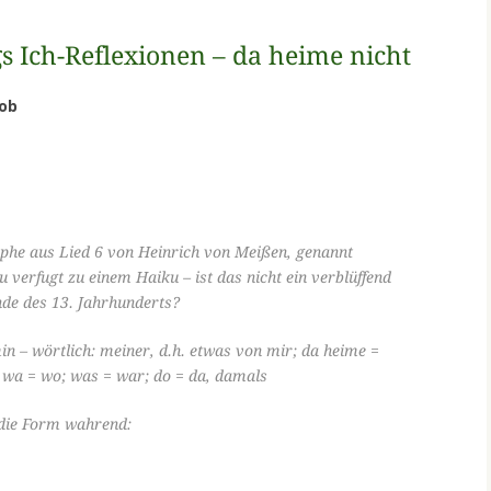
s Ich-Reflexionen – da heime nicht
lob
ophe aus Lied 6 von Heinrich von Meißen, genannt
 verfugt zu einem Haiku – ist das nicht ein verblüffend
e des 13. Jahrhunderts?
min – wörtlich: meiner, d.h. etwas von mir; da heime =
; wa = wo; was = war; do = da, damals
 die Form wahrend: