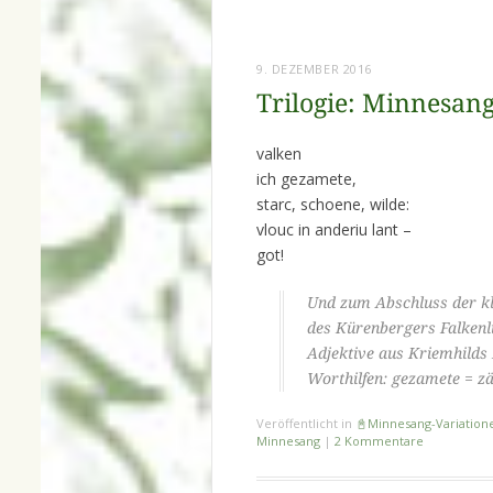
9. DEZEMBER 2016
Trilogie: Minnesang
valken
ich gezamete,
starc, schoene, wilde:
vlouc in anderiu lant –
got!
Und zum Abschluss der kle
des Kürenbergers Falkenl
Adjektive aus Kriemhilds
Worthilfen: gezamete = zä
Veröffentlicht in
📓Minnesang-Variation
Minnesang
|
2 Kommentare