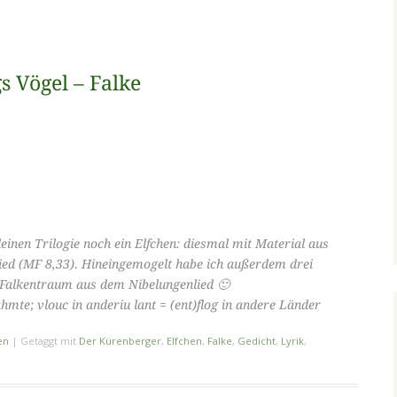
s Vögel – Falke
inen Trilogie noch ein Elfchen: diesmal mit Material aus
ied (MF 8,33). Hineingemogelt habe ich außerdem drei
 Falkentraum aus dem Nibelungenlied 🙂
hmte; vlouc in anderiu lant = (ent)flog in andere Länder
en
|
Getaggt mit
Der Kürenberger
,
Elfchen
,
Falke
,
Gedicht
,
Lyrik
,