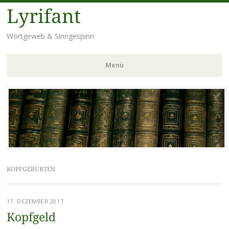
Lyrifant
Wortgeweb & Sinngespinn
Menü
Zum
Inhalt
springen
KOPFGEBURTEN
17. DEZEMBER 2017
Kopfgeld