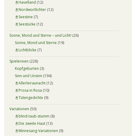
📓Havelland
(12)
📓Nordwortlichter
(12)
📓Seestine
(7)
📓Seestücke
(12)
Sonne, Mond und Sterne – und Licht!
(26)
Sonne, Mond und Sterne
(19)
📓Lichtblicke
(7)
Spielereien
(228)
Kopfgeburten
(3)
Sinn und Unsinn
(194)
📓Allerleiraunacht
(12)
📓Prosa in Rosa
(10)
📓Tütengedichte
(9)
Variationen
(50)
📓blind-taub-stumm
(8)
📓Die zweite Haut
(13)
📓Minnesang-Variationen
(9)