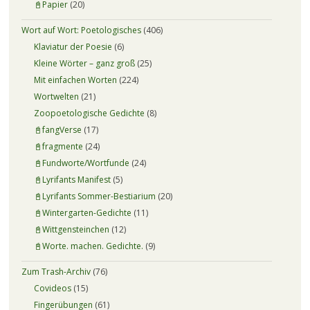
📓Papier
(20)
Wort auf Wort: Poetologisches
(406)
Klaviatur der Poesie
(6)
Kleine Wörter – ganz groß
(25)
Mit einfachen Worten
(224)
Wortwelten
(21)
Zoopoetologische Gedichte
(8)
📓fangVerse
(17)
📓fragmente
(24)
📓Fundworte/Wortfunde
(24)
📓Lyrifants Manifest
(5)
📓Lyrifants Sommer-Bestiarium
(20)
📓Wintergarten-Gedichte
(11)
📓Wittgensteinchen
(12)
📓Worte. machen. Gedichte.
(9)
Zum Trash-Archiv
(76)
Covideos
(15)
Fingerübungen
(61)