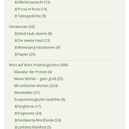
📓Allerleiraunacht
(12)
📓Prosa in Rosa
(10)
📓Tütengedichte
(9)
Variationen
(50)
📓blind-taub-stumm
(8)
📓Die zweite Haut
(13)
📓Minnesang-Variationen
(9)
📓Papier
(20)
Wort auf Wort: Poetologisches
(406)
Klaviatur der Poesie
(6)
Kleine Wörter – ganz groß
(25)
Mit einfachen Worten
(224)
Wortwelten
(21)
Zoopoetologische Gedichte
(8)
📓fangVerse
(17)
📓fragmente
(24)
📓Fundworte/Wortfunde
(24)
📓Lyrifants Manifest
(5)