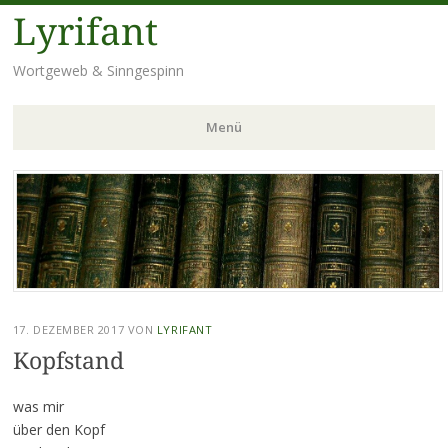
Lyrifant
Wortgeweb & Sinngespinn
Menü
Zum
Inhalt
springen
17. DEZEMBER 2017
VON
LYRIFANT
Kopfstand
was mir
über den Kopf