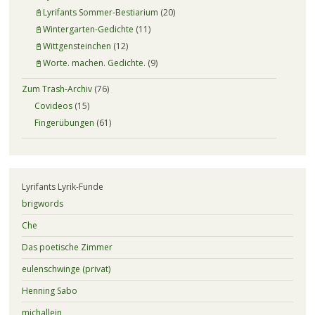
📓Lyrifants Sommer-Bestiarium
(20)
📓Wintergarten-Gedichte
(11)
📓Wittgensteinchen
(12)
📓Worte. machen. Gedichte.
(9)
Zum Trash-Archiv
(76)
Covideos
(15)
Fingerübungen
(61)
Lyrifants Lyrik-Funde
brigwords
Che
Das poetische Zimmer
eulenschwinge (privat)
Henning Sabo
michallein