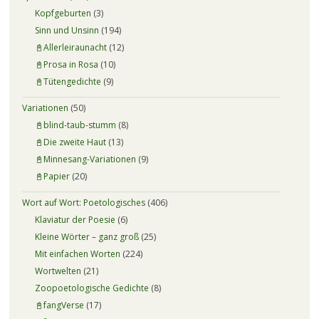
Kopfgeburten
(3)
Sinn und Unsinn
(194)
📓Allerleiraunacht
(12)
📓Prosa in Rosa
(10)
📓Tütengedichte
(9)
Variationen
(50)
📓blind-taub-stumm
(8)
📓Die zweite Haut
(13)
📓Minnesang-Variationen
(9)
📓Papier
(20)
Wort auf Wort: Poetologisches
(406)
Klaviatur der Poesie
(6)
Kleine Wörter – ganz groß
(25)
Mit einfachen Worten
(224)
Wortwelten
(21)
Zoopoetologische Gedichte
(8)
📓fangVerse
(17)