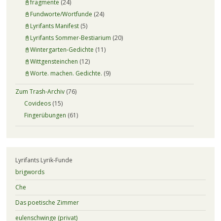
📓fragmente
(24)
📓Fundworte/Wortfunde
(24)
📓Lyrifants Manifest
(5)
📓Lyrifants Sommer-Bestiarium
(20)
📓Wintergarten-Gedichte
(11)
📓Wittgensteinchen
(12)
📓Worte. machen. Gedichte.
(9)
Zum Trash-Archiv
(76)
Covideos
(15)
Fingerübungen
(61)
Lyrifants Lyrik-Funde
brigwords
Che
Das poetische Zimmer
eulenschwinge (privat)