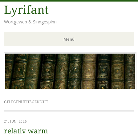
Lyrifant
Wortgeweb & Sinngespinn
Menü
Zum
Inhalt
springen
GELEGENHEITSGEDICHT
21. JUNI 2026
relativ warm