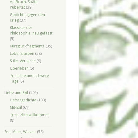
AufBruch. Späte
Pubertät
(39)
Gedichte gegen den
Krieg
(37)
Klassiker der
Philosophie, neu gefasst
(5)
Kurzglückfragmente
(35)
Lebensfarben
(58)
Stille. Versuche
(9)
Überleben
(5)
📓Leichte und schwere
Tage
(5)
Liebe und Exil
(195)
Liebesgedichte
(133)
Mit-Exil
(61)
📓Herzlich willkommen
(8)
See, Meer, Wasser
(56)