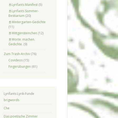
📓Lyrifants Manifest
(5)
📓Lyrifants Sommer-
Bestiarium
(20)
📓Wintergarten-Gedichte
(11)
📓Wittgensteinchen
(12)
📓Worte. machen.
Gedichte.
(9)
Zum Trash-Archiv
(76)
Covideos
(15)
Fingerübungen
(61)
Lyrifants Lyrik-Funde
brigwords
Che
Das poetische Zimmer