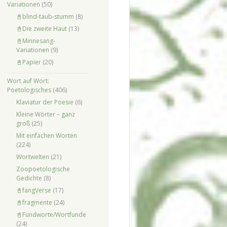
Variationen
(50)
📓blind-taub-stumm
(8)
📓Die zweite Haut
(13)
📓Minnesang-
Variationen
(9)
📓Papier
(20)
Wort auf Wort:
Poetologisches
(406)
Klaviatur der Poesie
(6)
Kleine Wörter – ganz
groß
(25)
Mit einfachen Worten
(224)
Wortwelten
(21)
Zoopoetologische
Gedichte
(8)
📓fangVerse
(17)
📓fragmente
(24)
📓Fundworte/Wortfunde
(24)