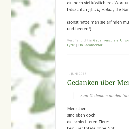
ein noch viel köstlicheres Wort u
tatsächlich gibt:
björnbär
, die Bä
(sonst hätte man sie erfinden mü
und-beeren/)
Veröffentlicht in
Gedankenspiele: Unsor
Lyrik
|
Ein Kommentar
1. JUNI 2018
Gedanken über Men
zum Gedenken an den tot
Menschen
sind eben doch
die schlechteren Tiere:
kein Tier tötete ohne Not