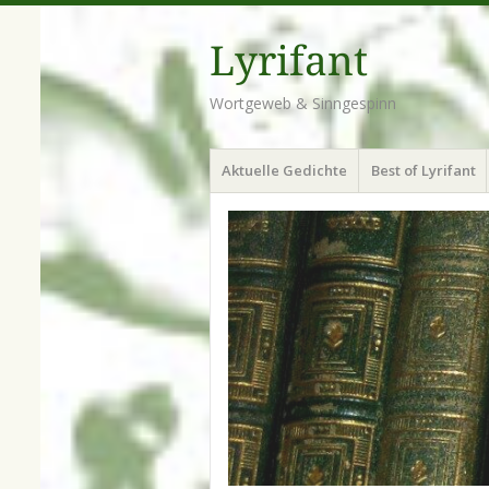
Lyrifant
Wortgeweb & Sinngespinn
Menü
Zum
Aktuelle Gedichte
Best of Lyrifant
Inhalt
springen