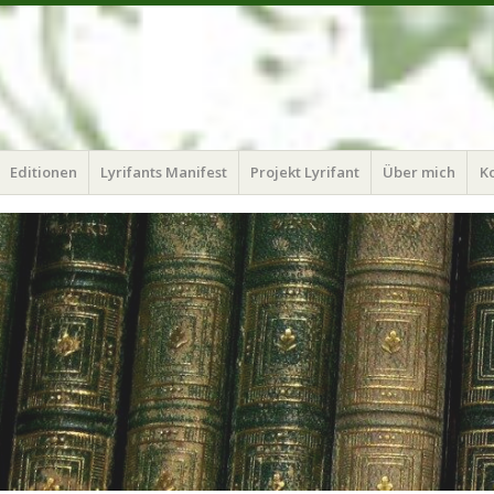
Editionen
Lyrifants Manifest
Projekt Lyrifant
Über mich
K