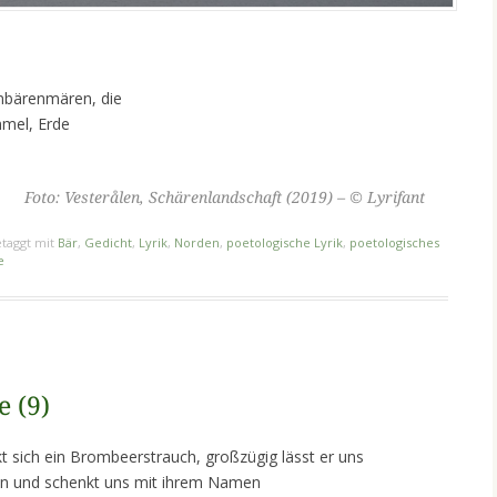
enbärenmären, die
mmel, Erde
Foto: Vesterålen, Schärenlandschaft (2019) – © Lyrifant
taggt mit
Bär
,
Gedicht
,
Lyrik
,
Norden
,
poetologische Lyrik
,
poetologisches
e
 (9)
t sich ein Brombeerstrauch, großzügig lässt er uns
en und schenkt uns mit ihrem Namen