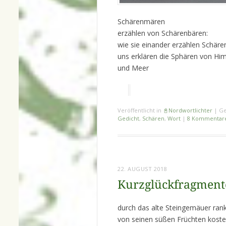
Schärenmären
erzählen von Schärenbären:
wie sie einander erzählen Schär
uns erklären die Sphären von Hi
und Meer
Veröffentlicht in
📓Nordwortlichter
|
Ge
Gedicht
,
Schären
,
Wort
|
8 Kommentar
22. AUGUST 2018
Kurzglückfragmente
durch das alte Steingemäuer rank
von seinen süßen Früchten kost