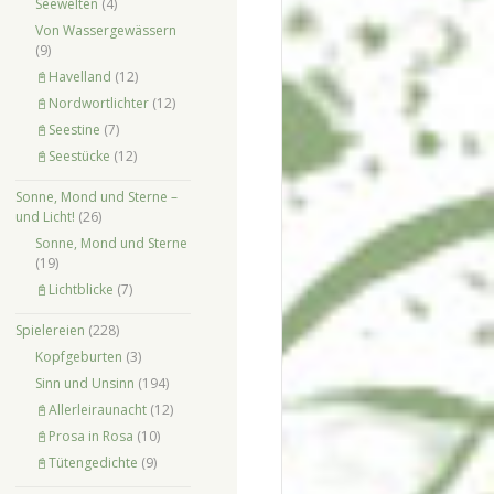
Seewelten
(4)
Von Wassergewässern
(9)
📓Havelland
(12)
📓Nordwortlichter
(12)
📓Seestine
(7)
📓Seestücke
(12)
Sonne, Mond und Sterne –
und Licht!
(26)
Sonne, Mond und Sterne
(19)
📓Lichtblicke
(7)
Spielereien
(228)
Kopfgeburten
(3)
Sinn und Unsinn
(194)
📓Allerleiraunacht
(12)
📓Prosa in Rosa
(10)
📓Tütengedichte
(9)