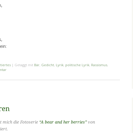
n,
s,
ein:
tiertes
|
Getaggt mit
Bär
,
Gedicht
,
Lyrik
,
politische Lyrik
,
Rassismus
,
ntar
ren
t mich die Fotoserie
“A bear and her berries”
von
iert.