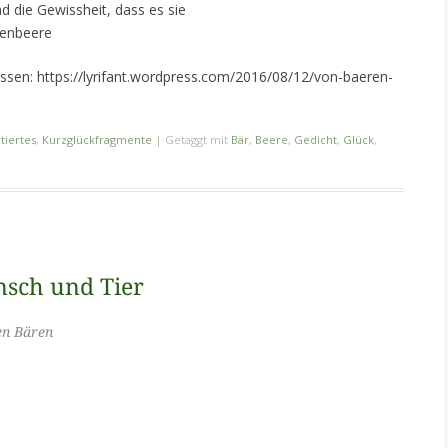
nd die Gewissheit, dass es sie
renbeere
ssen: https://lyrifant.wordpress.com/2016/08/12/von-baeren-
tiertes
,
Kurzglückfragmente
|
Getaggt mit
Bär
,
Beere
,
Gedicht
,
Glück
,
sch und Tier
en Bären