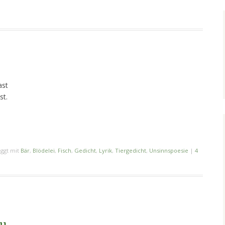
ast
st.
ggt mit
Bär
,
Blödelei
,
Fisch
,
Gedicht
,
Lyrik
,
Tiergedicht
,
Unsinnspoesie
|
4
ku