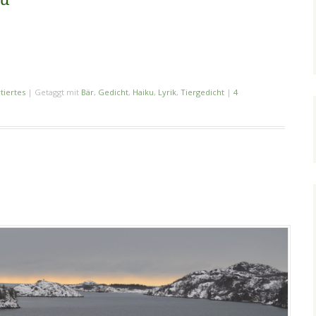
tiertes
|
Getaggt mit
Bär
,
Gedicht
,
Haiku
,
Lyrik
,
Tiergedicht
|
4