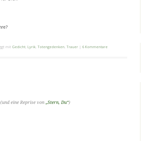
hre?
ggt mit
Gedicht
,
Lyrik
,
Totengedenken
,
Trauer
|
6 Kommentare
(und eine Reprise von
„Stern, Du“
)