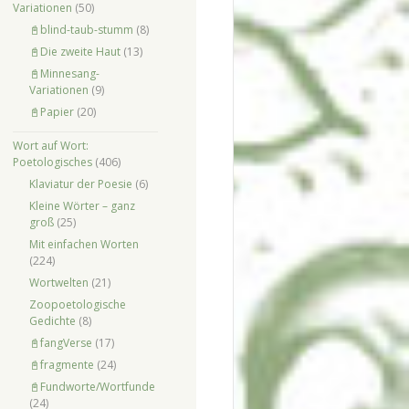
Variationen
(50)
📓blind-taub-stumm
(8)
📓Die zweite Haut
(13)
📓Minnesang-
Variationen
(9)
📓Papier
(20)
Wort auf Wort:
Poetologisches
(406)
Klaviatur der Poesie
(6)
Kleine Wörter – ganz
groß
(25)
Mit einfachen Worten
(224)
Wortwelten
(21)
Zoopoetologische
Gedichte
(8)
📓fangVerse
(17)
📓fragmente
(24)
📓Fundworte/Wortfunde
(24)