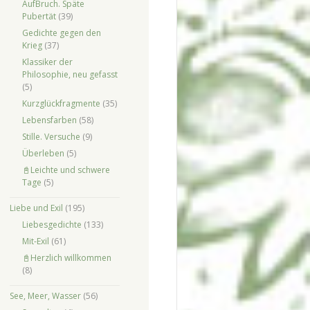
AufBruch. Späte
Pubertät
(39)
Gedichte gegen den
Krieg
(37)
Klassiker der
Philosophie, neu gefasst
(5)
Kurzglückfragmente
(35)
Lebensfarben
(58)
Stille. Versuche
(9)
Überleben
(5)
📓Leichte und schwere
Tage
(5)
Liebe und Exil
(195)
Liebesgedichte
(133)
Mit-Exil
(61)
📓Herzlich willkommen
(8)
See, Meer, Wasser
(56)