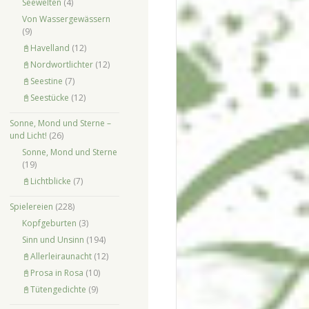
Seewelten
(4)
Von Wassergewässern
(9)
📓Havelland
(12)
📓Nordwortlichter
(12)
📓Seestine
(7)
📓Seestücke
(12)
Sonne, Mond und Sterne –
und Licht!
(26)
Sonne, Mond und Sterne
(19)
📓Lichtblicke
(7)
Spielereien
(228)
Kopfgeburten
(3)
Sinn und Unsinn
(194)
📓Allerleiraunacht
(12)
📓Prosa in Rosa
(10)
📓Tütengedichte
(9)