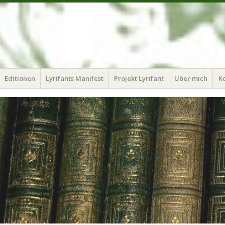
Editionen
Lyrifants Manifest
Projekt Lyrifant
Über mich
K