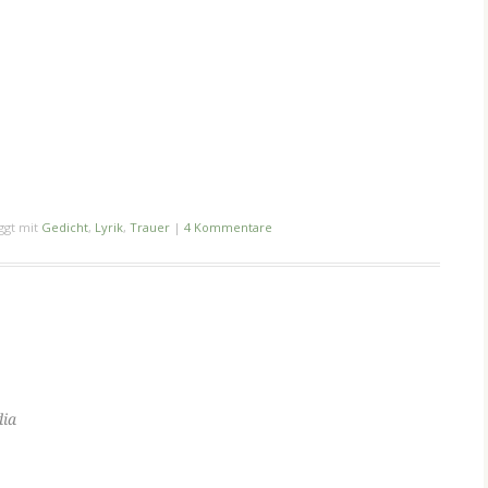
ggt mit
Gedicht
,
Lyrik
,
Trauer
|
4 Kommentare
dia