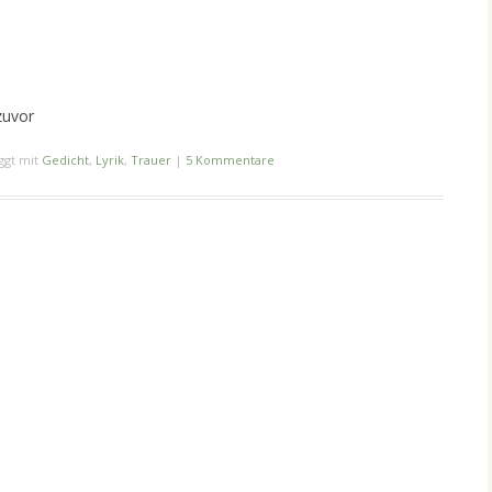
zuvor
ggt mit
Gedicht
,
Lyrik
,
Trauer
|
5 Kommentare