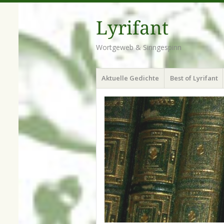
Lyrifant
Wortgeweb & Sinngespinn
Menü
Zum
Aktuelle Gedichte
Best of Lyrifant
Inhalt
springen