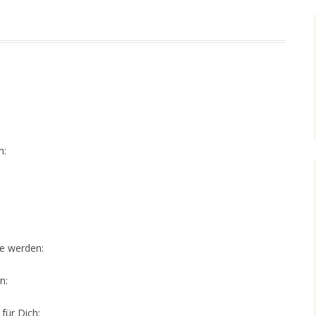
n:
e werden:
n:
für Dich: