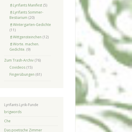
📓Lyrifants Manifest
(5)
📓Lyrifants Sommer-
Bestiarium
(20)
📓Wintergarten-Gedichte
(11)
📓Wittgensteinchen
(12)
📓Worte. machen.
Gedichte.
(9)
Zum Trash-Archiv
(76)
Covideos
(15)
Fingerübungen
(61)
Lyrifants Lyrik-Funde
brigwords
Che
Das poetische Zimmer