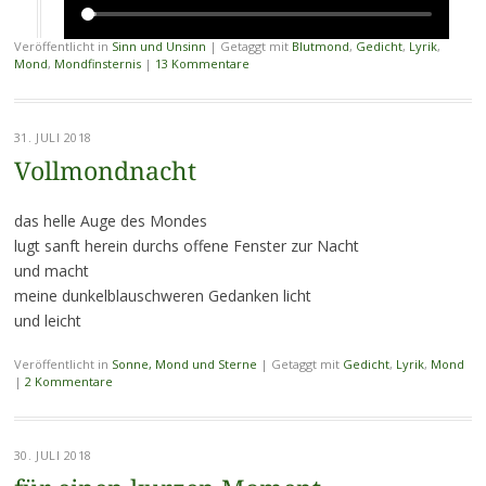
Veröffentlicht in
Sinn und Unsinn
|
Getaggt mit
Blutmond
,
Gedicht
,
Lyrik
,
Mond
,
Mondfinsternis
|
13 Kommentare
31. JULI 2018
Vollmondnacht
das helle Auge des Mondes
lugt sanft herein durchs offene Fenster zur Nacht
und macht
meine dunkelblauschweren Gedanken licht
und leicht
Veröffentlicht in
Sonne, Mond und Sterne
|
Getaggt mit
Gedicht
,
Lyrik
,
Mond
|
2 Kommentare
30. JULI 2018