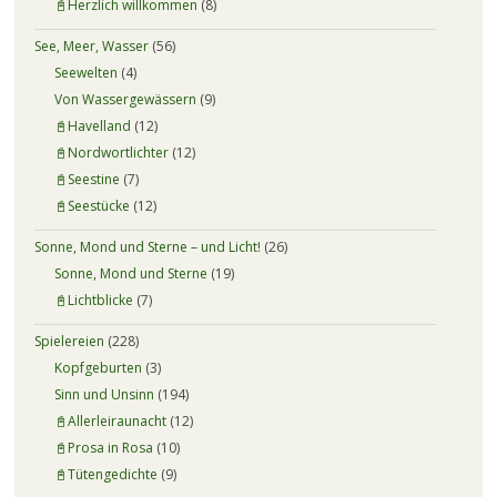
📓Herzlich willkommen
(8)
See, Meer, Wasser
(56)
Seewelten
(4)
Von Wassergewässern
(9)
📓Havelland
(12)
📓Nordwortlichter
(12)
📓Seestine
(7)
📓Seestücke
(12)
Sonne, Mond und Sterne – und Licht!
(26)
Sonne, Mond und Sterne
(19)
📓Lichtblicke
(7)
Spielereien
(228)
Kopfgeburten
(3)
Sinn und Unsinn
(194)
📓Allerleiraunacht
(12)
📓Prosa in Rosa
(10)
📓Tütengedichte
(9)