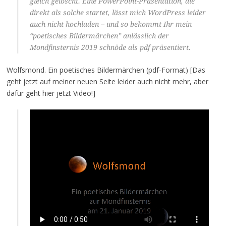
gleich gelöscht. Eine PowerPoint-Präsentation, die
direkt als solche startet, lässt mich WordPress leider
auch nicht hochladen – und so bekommt Ihr mein
“poetisches Bildermärchen” anlässlich der
Mondfinsternis 2019 schnöde als pdf präsentiert.
Wolfsmond. Ein poetisches Bildermärchen (pdf-Format) [Das
geht jetzt auf meiner neuen Seite leider auch nicht mehr, aber
dafür geht hier jetzt Video!]