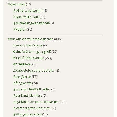
Variationen
(50)
📓blind-taub-stumm
(8)
📓Die zweite Haut
(13)
📓Minnesang-Variationen
(9)
📓Papier
(20)
Wort auf Wort: Poetologisches
(406)
Klaviatur der Poesie
(6)
Kleine Wörter – ganz groß
(25)
Mit einfachen Worten
(224)
Wortwelten
(21)
Zoopoetologische Gedichte
(8)
📓fangVerse
(17)
📓fragmente
(24)
📓Fundworte/Wortfunde
(24)
📓Lyrifants Manifest
(5)
📓Lyrifants Sommer-Bestiarium
(20)
📓Wintergarten-Gedichte
(11)
📓Wittgensteinchen
(12)