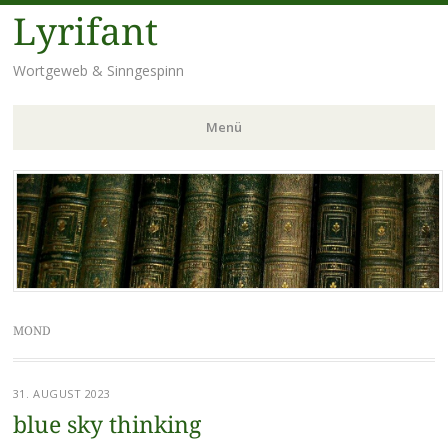
Lyrifant
Wortgeweb & Sinngespinn
Menü
Zum
Inhalt
springen
MOND
31. AUGUST 2023
blue sky thinking