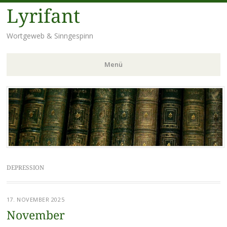
Lyrifant
Wortgeweb & Sinngespinn
Menü
Zum
Inhalt
springen
DEPRESSION
17. NOVEMBER 2025
November