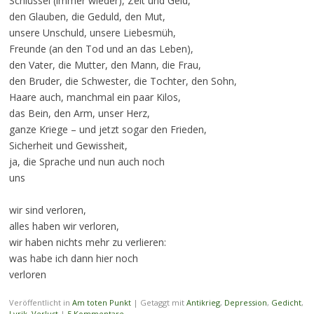
Schlüssel (immer wieder), Zeit und Geld,
den Glauben, die Geduld, den Mut,
unsere Unschuld, unsere Liebesmüh,
Freunde (an den Tod und an das Leben),
den Vater, die Mutter, den Mann, die Frau,
den Bruder, die Schwester, die Tochter, den Sohn,
Haare auch, manchmal ein paar Kilos,
das Bein, den Arm, unser Herz,
ganze Kriege – und jetzt sogar den Frieden,
Sicherheit und Gewissheit,
ja, die Sprache und nun auch noch
uns
wir sind verloren,
alles haben wir verloren,
wir haben nichts mehr zu verlieren:
was habe ich dann hier noch
verloren
Veröffentlicht in
Am toten Punkt
|
Getaggt mit
Antikrieg
,
Depression
,
Gedicht
,
Lyrik
,
Verlust
|
5 Kommentare