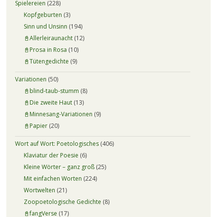
Spielereien
(228)
Kopfgeburten
(3)
Sinn und Unsinn
(194)
📓Allerleiraunacht
(12)
📓Prosa in Rosa
(10)
📓Tütengedichte
(9)
Variationen
(50)
📓blind-taub-stumm
(8)
📓Die zweite Haut
(13)
📓Minnesang-Variationen
(9)
📓Papier
(20)
Wort auf Wort: Poetologisches
(406)
Klaviatur der Poesie
(6)
Kleine Wörter – ganz groß
(25)
Mit einfachen Worten
(224)
Wortwelten
(21)
Zoopoetologische Gedichte
(8)
📓fangVerse
(17)