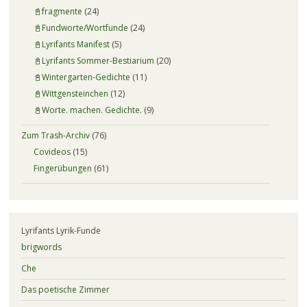
📓fragmente
(24)
📓Fundworte/Wortfunde
(24)
📓Lyrifants Manifest
(5)
📓Lyrifants Sommer-Bestiarium
(20)
📓Wintergarten-Gedichte
(11)
📓Wittgensteinchen
(12)
📓Worte. machen. Gedichte.
(9)
Zum Trash-Archiv
(76)
Covideos
(15)
Fingerübungen
(61)
Lyrifants Lyrik-Funde
brigwords
Che
Das poetische Zimmer