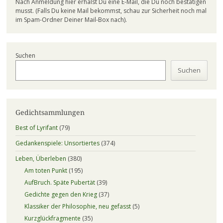
Nach Anmeldung hier erhälst Du eine E-Mail, die Du noch bestätigen
musst. (Falls Du keine Mail bekommst, schau zur Sicherheit noch mal
im Spam-Ordner Deiner Mail-Box nach).
Suchen
Suchen
Gedichtsammlungen
Best of Lyrifant
(79)
Gedankenspiele: Unsortiertes
(374)
Leben, Überleben
(380)
Am toten Punkt
(195)
AufBruch. Späte Pubertät
(39)
Gedichte gegen den Krieg
(37)
Klassiker der Philosophie, neu gefasst
(5)
Kurzglückfragmente
(35)