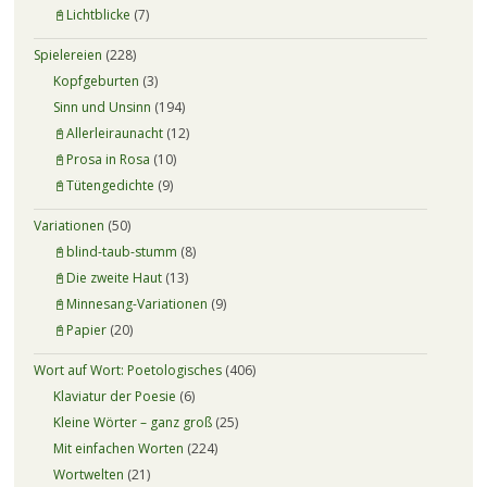
📓Lichtblicke
(7)
Spielereien
(228)
Kopfgeburten
(3)
Sinn und Unsinn
(194)
📓Allerleiraunacht
(12)
📓Prosa in Rosa
(10)
📓Tütengedichte
(9)
Variationen
(50)
📓blind-taub-stumm
(8)
📓Die zweite Haut
(13)
📓Minnesang-Variationen
(9)
📓Papier
(20)
Wort auf Wort: Poetologisches
(406)
Klaviatur der Poesie
(6)
Kleine Wörter – ganz groß
(25)
Mit einfachen Worten
(224)
Wortwelten
(21)