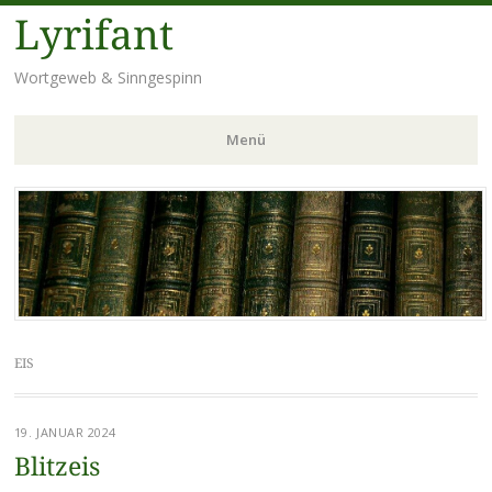
Lyrifant
Wortgeweb & Sinngespinn
Menü
Zum
Inhalt
springen
EIS
19. JANUAR 2024
Blitzeis