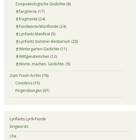
Zoopoetologische Gedichte
(8)
📓fangVerse
(17)
📓fragmente
(24)
📓Fundworte/Wortfunde
(24)
📓Lyrifants Manifest
(5)
📓Lyrifants Sommer-Bestiarium
(20)
📓Wintergarten-Gedichte
(11)
📓Wittgensteinchen
(12)
📓Worte. machen. Gedichte.
(9)
Zum Trash-Archiv
(76)
Covideos
(15)
Fingerübungen
(61)
Lyrifants Lyrik-Funde
brigwords
Che