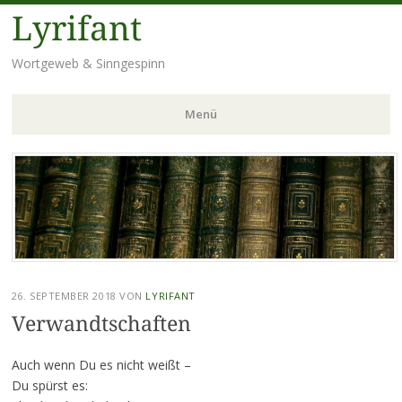
Lyrifant
Wortgeweb & Sinngespinn
Menü
Zum
Inhalt
springen
26. SEPTEMBER 2018
VON
LYRIFANT
Verwandtschaften
Auch wenn Du es nicht weißt –
Du spürst es: