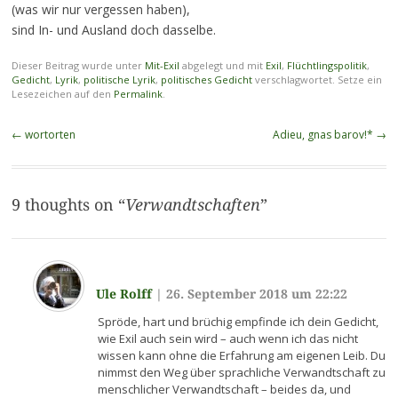
(was wir nur vergessen haben),
sind In- und Ausland doch dasselbe.
Dieser Beitrag wurde unter
Mit-Exil
abgelegt und mit
Exil
,
Flüchtlingspolitik
,
Gedicht
,
Lyrik
,
politische Lyrik
,
politisches Gedicht
verschlagwortet. Setze ein
Lesezeichen auf den
Permalink
.
Beitragsnavigation
←
wortorten
Adieu, gnas barov!*
→
9 thoughts on “
Verwandtschaften
”
Ule Rolff
|
26. September 2018 um 22:22
Spröde, hart und brüchig empfinde ich dein Gedicht,
wie Exil auch sein wird – auch wenn ich das nicht
wissen kann ohne die Erfahrung am eigenen Leib. Du
nimmst den Weg über sprachliche Verwandtschaft zu
menschlicher Verwandtschaft – beides da, und