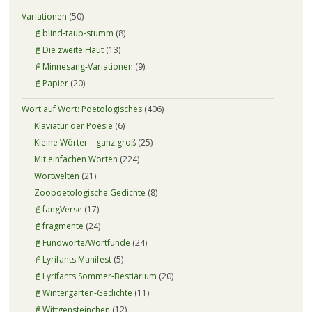
Variationen
(50)
📓blind-taub-stumm
(8)
📓Die zweite Haut
(13)
📓Minnesang-Variationen
(9)
📓Papier
(20)
Wort auf Wort: Poetologisches
(406)
Klaviatur der Poesie
(6)
Kleine Wörter – ganz groß
(25)
Mit einfachen Worten
(224)
Wortwelten
(21)
Zoopoetologische Gedichte
(8)
📓fangVerse
(17)
📓fragmente
(24)
📓Fundworte/Wortfunde
(24)
📓Lyrifants Manifest
(5)
📓Lyrifants Sommer-Bestiarium
(20)
📓Wintergarten-Gedichte
(11)
📓Wittgensteinchen
(12)