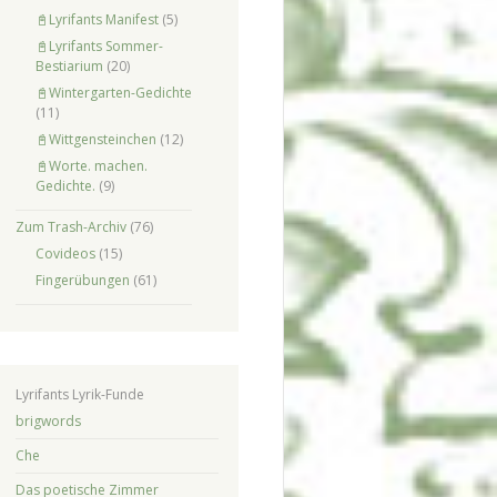
📓Lyrifants Manifest
(5)
📓Lyrifants Sommer-
Bestiarium
(20)
📓Wintergarten-Gedichte
(11)
📓Wittgensteinchen
(12)
📓Worte. machen.
Gedichte.
(9)
Zum Trash-Archiv
(76)
Covideos
(15)
Fingerübungen
(61)
Lyrifants Lyrik-Funde
brigwords
Che
Das poetische Zimmer