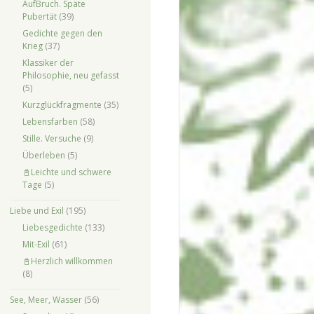
AufBruch. Späte
Pubertät
(39)
Gedichte gegen den
Krieg
(37)
Klassiker der
Philosophie, neu gefasst
(5)
Kurzglückfragmente
(35)
Lebensfarben
(58)
Stille. Versuche
(9)
Überleben
(5)
📓Leichte und schwere
Tage
(5)
Liebe und Exil
(195)
Liebesgedichte
(133)
Mit-Exil
(61)
📓Herzlich willkommen
(8)
See, Meer, Wasser
(56)