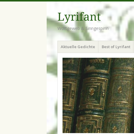
Lyrifant
Wortgeweb & Sinngespinn
Menü
Zum
Aktuelle Gedichte
Best of Lyrifant
Inhalt
springen