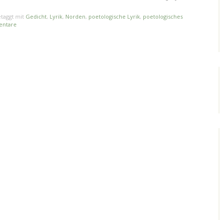
taggt mit
Gedicht
,
Lyrik
,
Norden
,
poetologische Lyrik
,
poetologisches
entare