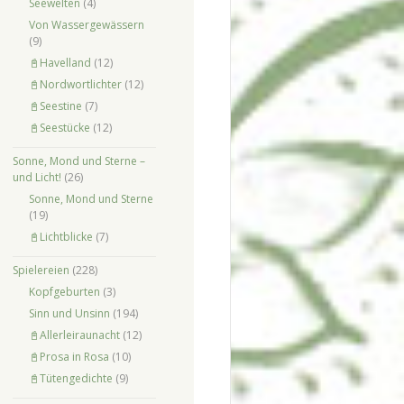
Seewelten
(4)
Von Wassergewässern
(9)
📓Havelland
(12)
📓Nordwortlichter
(12)
📓Seestine
(7)
📓Seestücke
(12)
Sonne, Mond und Sterne –
und Licht!
(26)
Sonne, Mond und Sterne
(19)
📓Lichtblicke
(7)
Spielereien
(228)
Kopfgeburten
(3)
Sinn und Unsinn
(194)
📓Allerleiraunacht
(12)
📓Prosa in Rosa
(10)
📓Tütengedichte
(9)