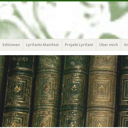
Editionen
Lyrifants Manifest
Projekt Lyrifant
Über mich
K