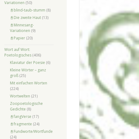
Variationen
(50)
📓blind-taub-stumm
(8)
📓Die zweite Haut
(13)
📓Minnesang-
Variationen
(9)
📓Papier
(20)
Wort auf Wort:
Poetologisches
(406)
Klaviatur der Poesie
(6)
Kleine Wörter – ganz
groß
(25)
Mit einfachen Worten
(224)
Wortwelten
(21)
Zoopoetologische
Gedichte
(8)
📓fangVerse
(17)
📓fragmente
(24)
📓Fundworte/Wortfunde
(24)