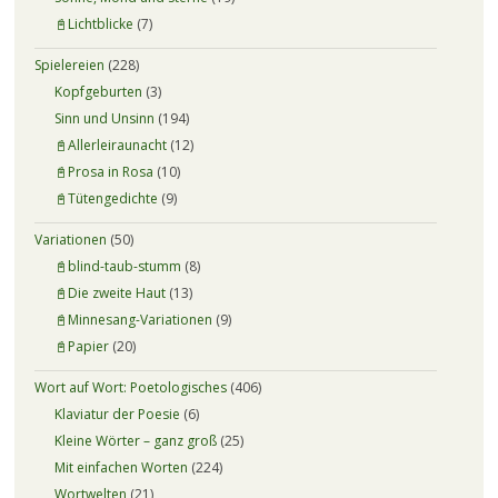
📓Lichtblicke
(7)
Spielereien
(228)
Kopfgeburten
(3)
Sinn und Unsinn
(194)
📓Allerleiraunacht
(12)
📓Prosa in Rosa
(10)
📓Tütengedichte
(9)
Variationen
(50)
📓blind-taub-stumm
(8)
📓Die zweite Haut
(13)
📓Minnesang-Variationen
(9)
📓Papier
(20)
Wort auf Wort: Poetologisches
(406)
Klaviatur der Poesie
(6)
Kleine Wörter – ganz groß
(25)
Mit einfachen Worten
(224)
Wortwelten
(21)