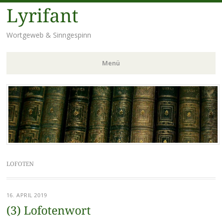
Lyrifant
Wortgeweb & Sinngespinn
Menü
Zum
Inhalt
springen
LOFOTEN
16. APRIL 2019
(3) Lofotenwort