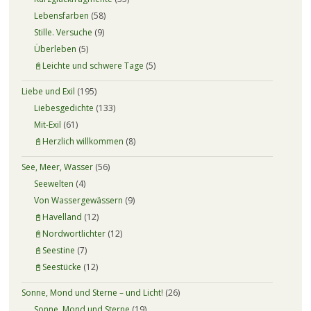
Lebensfarben
(58)
Stille. Versuche
(9)
Überleben
(5)
📓Leichte und schwere Tage
(5)
Liebe und Exil
(195)
Liebesgedichte
(133)
Mit-Exil
(61)
📓Herzlich willkommen
(8)
See, Meer, Wasser
(56)
Seewelten
(4)
Von Wassergewässern
(9)
📓Havelland
(12)
📓Nordwortlichter
(12)
📓Seestine
(7)
📓Seestücke
(12)
Sonne, Mond und Sterne – und Licht!
(26)
Sonne, Mond und Sterne
(19)