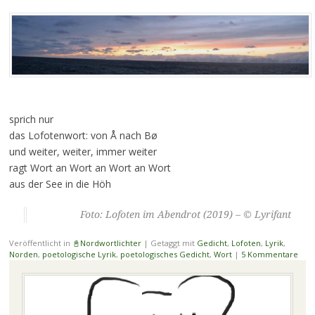
sprich nur
das Lofotenwort: von Å nach Bø
und weiter, weiter, immer weiter
ragt Wort an Wort an Wort an Wort
aus der See in die Höh
Foto: Lofoten im Abendrot (2019) – © Lyrifant
Veröffentlicht in
📓Nordwortlichter
|
Getaggt mit
Gedicht
,
Lofoten
,
Lyrik
,
Norden
,
poetologische Lyrik
,
poetologisches Gedicht
,
Wort
|
5 Kommentare