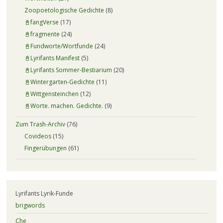
Zoopoetologische Gedichte
(8)
📓fangVerse
(17)
📓fragmente
(24)
📓Fundworte/Wortfunde
(24)
📓Lyrifants Manifest
(5)
📓Lyrifants Sommer-Bestiarium
(20)
📓Wintergarten-Gedichte
(11)
📓Wittgensteinchen
(12)
📓Worte. machen. Gedichte.
(9)
Zum Trash-Archiv
(76)
Covideos
(15)
Fingerübungen
(61)
Lyrifants Lyrik-Funde
brigwords
Che