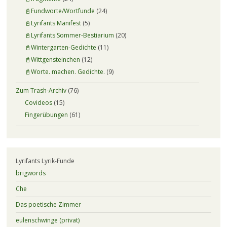
📓Fundworte/Wortfunde
(24)
📓Lyrifants Manifest
(5)
📓Lyrifants Sommer-Bestiarium
(20)
📓Wintergarten-Gedichte
(11)
📓Wittgensteinchen
(12)
📓Worte. machen. Gedichte.
(9)
Zum Trash-Archiv
(76)
Covideos
(15)
Fingerübungen
(61)
Lyrifants Lyrik-Funde
brigwords
Che
Das poetische Zimmer
eulenschwinge (privat)