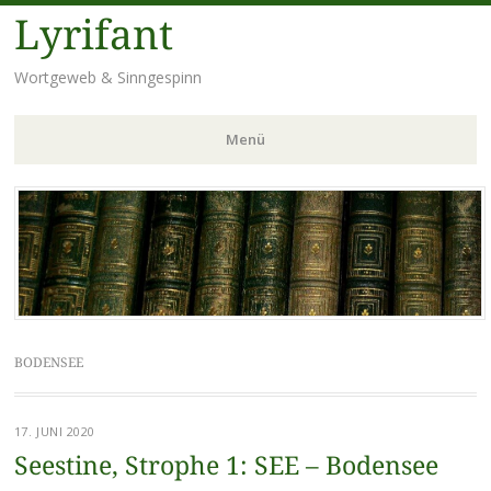
Lyrifant
Wortgeweb & Sinngespinn
Menü
Zum
Inhalt
springen
BODENSEE
17. JUNI 2020
Seestine, Strophe 1: SEE – Bodensee