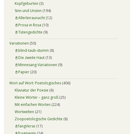
Kopfgeburten
(3)
Sinn und Unsinn
(194)
📓Allerleiraunacht
(12)
📓Prosa in Rosa
(10)
📓Tütengedichte
(9)
Variationen
(50)
📓blind-taub-stumm
(8)
📓Die zweite Haut
(13)
📓Minnesang-Variationen
(9)
📓Papier
(20)
Wort auf Wort: Poetologisches
(406)
Klaviatur der Poesie
(6)
Kleine Wörter – ganz groß
(25)
Mit einfachen Worten
(224)
Wortwelten
(21)
Zoopoetologische Gedichte
(8)
📓fangVerse
(17)
📓fragmente
(24)