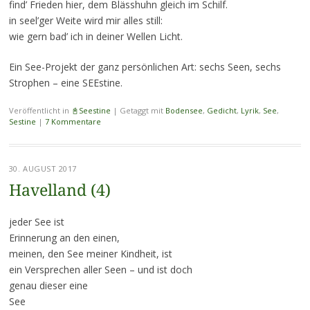
find’ Frieden hier, dem Blässhuhn gleich im Schilf.
in seel’ger Weite wird mir alles still:
wie gern bad’ ich in deiner Wellen Licht.
Ein See-Projekt der ganz persönlichen Art: sechs Seen, sechs
Strophen – eine SEEstine.
Veröffentlicht in
📓Seestine
|
Getaggt mit
Bodensee
,
Gedicht
,
Lyrik
,
See
,
Sestine
|
7 Kommentare
30. AUGUST 2017
Havelland (4)
jeder See ist
Erinnerung an den einen,
meinen, den See meiner Kindheit, ist
ein Versprechen aller Seen – und ist doch
genau dieser eine
See