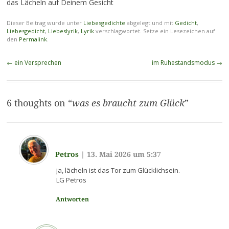
das Lächeln auf Deinem Gesicht
Dieser Beitrag wurde unter
Liebesgedichte
abgelegt und mit
Gedicht
,
Liebesgedicht
,
Liebeslyrik
,
Lyrik
verschlagwortet. Setze ein Lesezeichen auf
den
Permalink
.
Beitragsnavigation
←
ein Versprechen
im Ruhestandsmodus
→
6 thoughts on “
was es braucht zum Glück
”
Petros
|
13. Mai 2026 um 5:37
ja, lächeln ist das Tor zum Glücklichsein.
LG Petros
Antworten