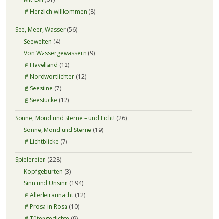
📓Herzlich willkommen
(8)
See, Meer, Wasser
(56)
Seewelten
(4)
Von Wassergewässern
(9)
📓Havelland
(12)
📓Nordwortlichter
(12)
📓Seestine
(7)
📓Seestücke
(12)
Sonne, Mond und Sterne – und Licht!
(26)
Sonne, Mond und Sterne
(19)
📓Lichtblicke
(7)
Spielereien
(228)
Kopfgeburten
(3)
Sinn und Unsinn
(194)
📓Allerleiraunacht
(12)
📓Prosa in Rosa
(10)
📓Tütengedichte
(9)