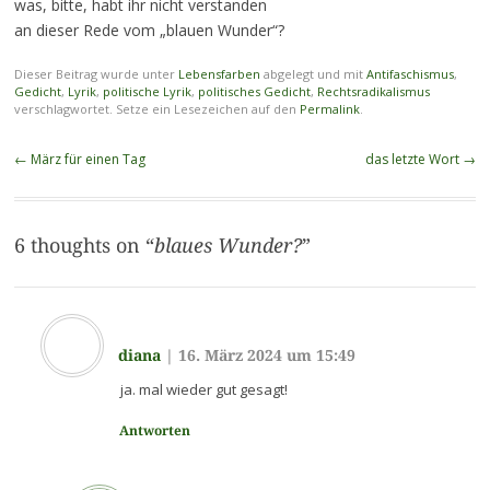
was, bitte, habt ihr nicht verstanden
an dieser Rede vom „blauen Wunder“?
Dieser Beitrag wurde unter
Lebensfarben
abgelegt und mit
Antifaschismus
,
Gedicht
,
Lyrik
,
politische Lyrik
,
politisches Gedicht
,
Rechtsradikalismus
verschlagwortet. Setze ein Lesezeichen auf den
Permalink
.
Beitragsnavigation
←
März für einen Tag
das letzte Wort
→
6 thoughts on “
blaues Wunder?
”
diana
|
16. März 2024 um 15:49
ja. mal wieder gut gesagt!
Antworten