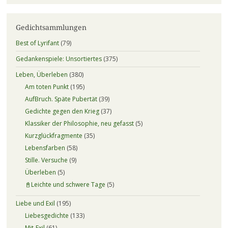
Gedichtsammlungen
Best of Lyrifant
(79)
Gedankenspiele: Unsortiertes
(375)
Leben, Überleben
(380)
Am toten Punkt
(195)
AufBruch. Späte Pubertät
(39)
Gedichte gegen den Krieg
(37)
Klassiker der Philosophie, neu gefasst
(5)
Kurzglückfragmente
(35)
Lebensfarben
(58)
Stille. Versuche
(9)
Überleben
(5)
📓Leichte und schwere Tage
(5)
Liebe und Exil
(195)
Liebesgedichte
(133)
Mit-Exil
(61)