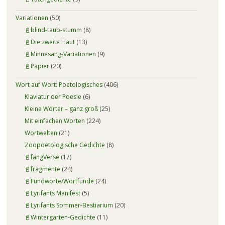
Variationen
(50)
📓blind-taub-stumm
(8)
📓Die zweite Haut
(13)
📓Minnesang-Variationen
(9)
📓Papier
(20)
Wort auf Wort: Poetologisches
(406)
Klaviatur der Poesie
(6)
Kleine Wörter – ganz groß
(25)
Mit einfachen Worten
(224)
Wortwelten
(21)
Zoopoetologische Gedichte
(8)
📓fangVerse
(17)
📓fragmente
(24)
📓Fundworte/Wortfunde
(24)
📓Lyrifants Manifest
(5)
📓Lyrifants Sommer-Bestiarium
(20)
📓Wintergarten-Gedichte
(11)