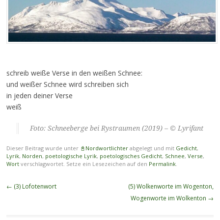
schreib weiße Verse in den weißen Schnee:
und weißer Schnee wird schreiben sich
in jeden deiner Verse
weiß
Foto: Schneeberge bei Rystraumen (2019) – © Lyrifant
Dieser Beitrag wurde unter
📓Nordwortlichter
abgelegt und mit
Gedicht
,
Lyrik
,
Norden
,
poetologische Lyrik
,
poetologisches Gedicht
,
Schnee
,
Verse
,
Wort
verschlagwortet. Setze ein Lesezeichen auf den
Permalink
.
Beitragsnavigation
←
(3) Lofotenwort
(5) Wolkenworte im Wogenton,
Wogenworte im Wolkenton
→