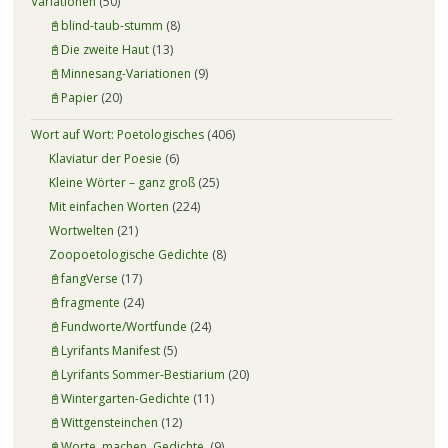
Variationen
(50)
📓blind-taub-stumm
(8)
📓Die zweite Haut
(13)
📓Minnesang-Variationen
(9)
📓Papier
(20)
Wort auf Wort: Poetologisches
(406)
Klaviatur der Poesie
(6)
Kleine Wörter – ganz groß
(25)
Mit einfachen Worten
(224)
Wortwelten
(21)
Zoopoetologische Gedichte
(8)
📓fangVerse
(17)
📓fragmente
(24)
📓Fundworte/Wortfunde
(24)
📓Lyrifants Manifest
(5)
📓Lyrifants Sommer-Bestiarium
(20)
📓Wintergarten-Gedichte
(11)
📓Wittgensteinchen
(12)
📓Worte. machen. Gedichte.
(9)