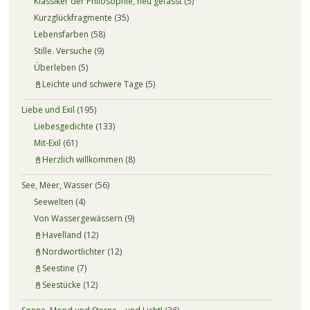
Klassiker der Philosophie, neu gefasst
(5)
Kurzglückfragmente
(35)
Lebensfarben
(58)
Stille. Versuche
(9)
Überleben
(5)
📓Leichte und schwere Tage
(5)
Liebe und Exil
(195)
Liebesgedichte
(133)
Mit-Exil
(61)
📓Herzlich willkommen
(8)
See, Meer, Wasser
(56)
Seewelten
(4)
Von Wassergewässern
(9)
📓Havelland
(12)
📓Nordwortlichter
(12)
📓Seestine
(7)
📓Seestücke
(12)