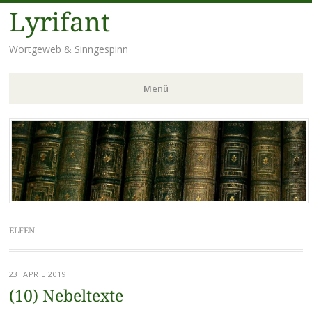
Lyrifant
Wortgeweb & Sinngespinn
Menü
Zum
Inhalt
springen
ELFEN
23. APRIL 2019
(10) Nebeltexte