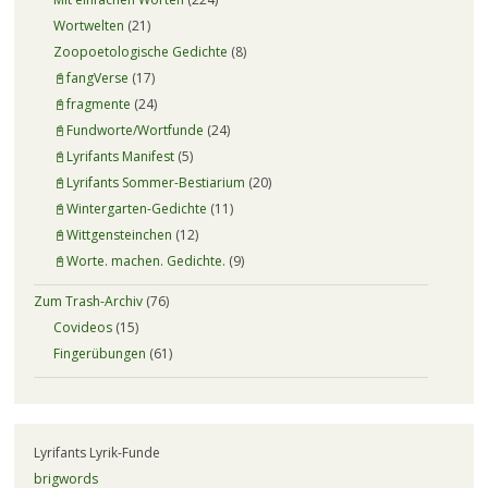
Wortwelten
(21)
Zoopoetologische Gedichte
(8)
📓fangVerse
(17)
📓fragmente
(24)
📓Fundworte/Wortfunde
(24)
📓Lyrifants Manifest
(5)
📓Lyrifants Sommer-Bestiarium
(20)
📓Wintergarten-Gedichte
(11)
📓Wittgensteinchen
(12)
📓Worte. machen. Gedichte.
(9)
Zum Trash-Archiv
(76)
Covideos
(15)
Fingerübungen
(61)
Lyrifants Lyrik-Funde
brigwords