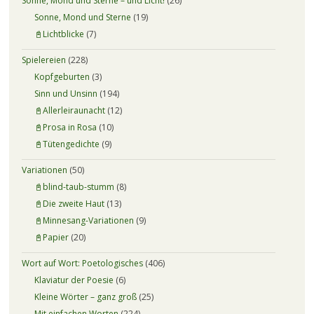
Sonne, Mond und Sterne – und Licht!
(26)
Sonne, Mond und Sterne
(19)
📓Lichtblicke
(7)
Spielereien
(228)
Kopfgeburten
(3)
Sinn und Unsinn
(194)
📓Allerleiraunacht
(12)
📓Prosa in Rosa
(10)
📓Tütengedichte
(9)
Variationen
(50)
📓blind-taub-stumm
(8)
📓Die zweite Haut
(13)
📓Minnesang-Variationen
(9)
📓Papier
(20)
Wort auf Wort: Poetologisches
(406)
Klaviatur der Poesie
(6)
Kleine Wörter – ganz groß
(25)
Mit einfachen Worten
(224)