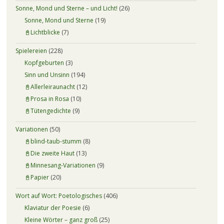
Sonne, Mond und Sterne – und Licht!
(26)
Sonne, Mond und Sterne
(19)
📓Lichtblicke
(7)
Spielereien
(228)
Kopfgeburten
(3)
Sinn und Unsinn
(194)
📓Allerleiraunacht
(12)
📓Prosa in Rosa
(10)
📓Tütengedichte
(9)
Variationen
(50)
📓blind-taub-stumm
(8)
📓Die zweite Haut
(13)
📓Minnesang-Variationen
(9)
📓Papier
(20)
Wort auf Wort: Poetologisches
(406)
Klaviatur der Poesie
(6)
Kleine Wörter – ganz groß
(25)