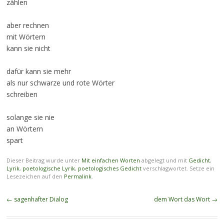
zählen
aber rechnen
mit Wörtern
kann sie nicht
dafür kann sie mehr
als nur schwarze und rote Wörter
schreiben
solange sie nie
an Wörtern
spart
Dieser Beitrag wurde unter
Mit einfachen Worten
abgelegt und mit
Gedicht
,
Lyrik
,
poetologische Lyrik
,
poetologisches Gedicht
verschlagwortet. Setze ein
Lesezeichen auf den
Permalink
.
Beitragsnavigation
←
sagenhafter Dialog
dem Wort das Wort
→