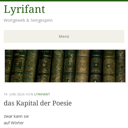
Lyrifant
Wortgeweb & Sinngespinn
Menü
Zum
Inhalt
springen
14. JUNI 2026
VON
LYRIFANT
das Kapital der Poesie
zwar kann sie
auf Wörter