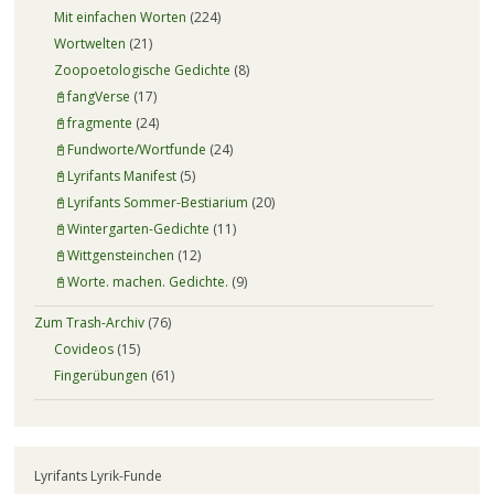
Mit einfachen Worten
(224)
Wortwelten
(21)
Zoopoetologische Gedichte
(8)
📓fangVerse
(17)
📓fragmente
(24)
📓Fundworte/Wortfunde
(24)
📓Lyrifants Manifest
(5)
📓Lyrifants Sommer-Bestiarium
(20)
📓Wintergarten-Gedichte
(11)
📓Wittgensteinchen
(12)
📓Worte. machen. Gedichte.
(9)
Zum Trash-Archiv
(76)
Covideos
(15)
Fingerübungen
(61)
Lyrifants Lyrik-Funde