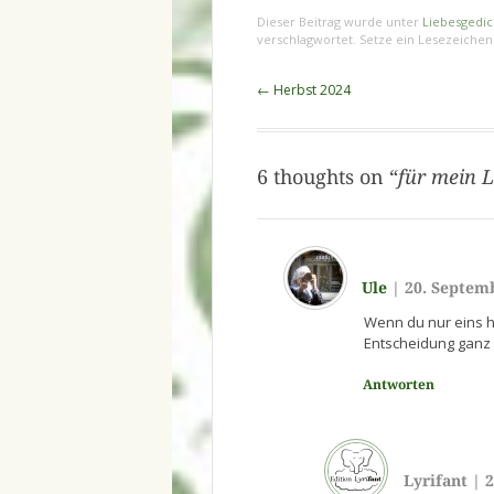
Dieser Beitrag wurde unter
Liebesgedic
verschlagwortet. Setze ein Lesezeiche
Beitragsnavigation
←
Herbst 2024
6 thoughts on “
für mein 
Ule
|
20. Septem
Wenn du nur eins h
Entscheidung ganz 
Antworten
Lyrifant
|
2