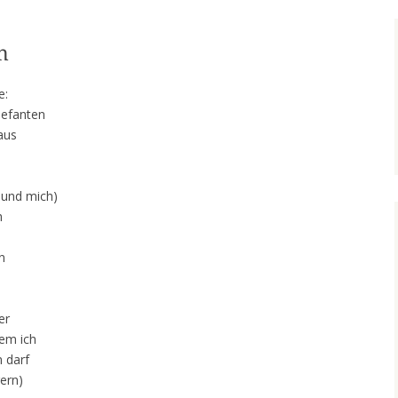
n
e:
Elefanten
aus
n und mich)
h
n
er
dem ich
n darf
ern)