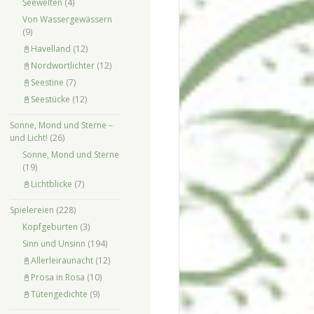
Seewelten
(4)
Von Wassergewässern
(9)
📓Havelland
(12)
📓Nordwortlichter
(12)
📓Seestine
(7)
📓Seestücke
(12)
Sonne, Mond und Sterne –
und Licht!
(26)
Sonne, Mond und Sterne
(19)
📓Lichtblicke
(7)
Spielereien
(228)
Kopfgeburten
(3)
Sinn und Unsinn
(194)
📓Allerleiraunacht
(12)
📓Prosa in Rosa
(10)
📓Tütengedichte
(9)