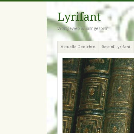
Lyrifant
Wortgeweb & Sinngespinn
Menü
Zum
Aktuelle Gedichte
Best of Lyrifant
Inhalt
springen