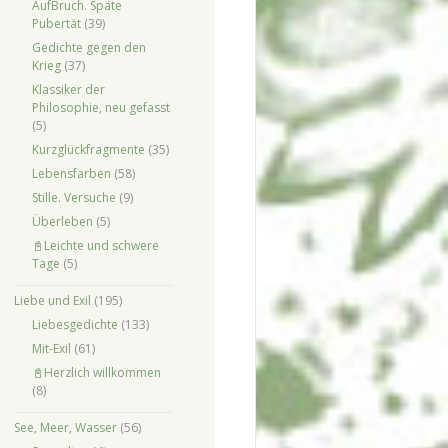
AufBruch. Späte
Pubertät
(39)
Gedichte gegen den
Krieg
(37)
Klassiker der
Philosophie, neu gefasst
(5)
Kurzglückfragmente
(35)
Lebensfarben
(58)
Stille. Versuche
(9)
Überleben
(5)
📓Leichte und schwere
Tage
(5)
Liebe und Exil
(195)
Liebesgedichte
(133)
Mit-Exil
(61)
📓Herzlich willkommen
(8)
See, Meer, Wasser
(56)