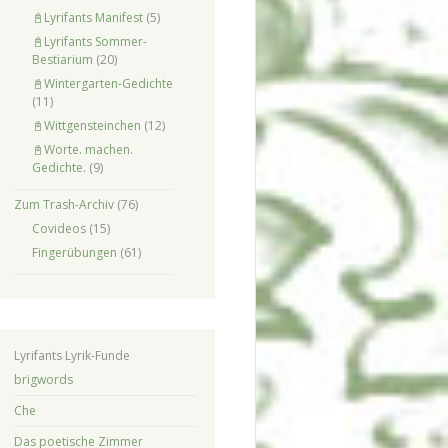
📓Lyrifants Manifest
(5)
📓Lyrifants Sommer-
Bestiarium
(20)
📓Wintergarten-Gedichte
(11)
📓Wittgensteinchen
(12)
📓Worte. machen.
Gedichte.
(9)
Zum Trash-Archiv
(76)
Covideos
(15)
Fingerübungen
(61)
Lyrifants Lyrik-Funde
brigwords
Che
Das poetische Zimmer