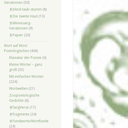
Variationen
(50)
📓blind-taub-stumm
(8)
📓Die zweite Haut
(13)
📓Minnesang-
Variationen
(9)
📓Papier
(20)
Wort auf Wort:
Poetologisches
(406)
Klaviatur der Poesie
(6)
Kleine Wörter – ganz
groß
(25)
Mit einfachen Worten
(224)
Wortwelten
(21)
Zoopoetologische
Gedichte
(8)
📓fangVerse
(17)
📓fragmente
(24)
📓Fundworte/Wortfunde
(24)