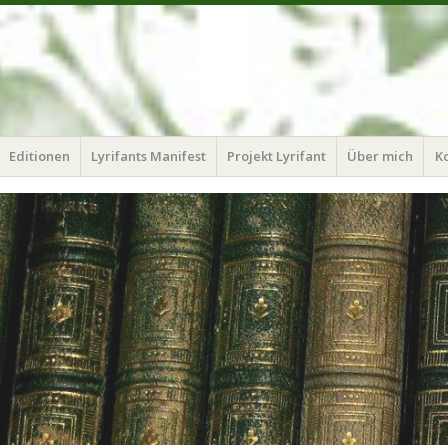
Editionen
Lyrifants Manifest
Projekt Lyrifant
Über mich
K