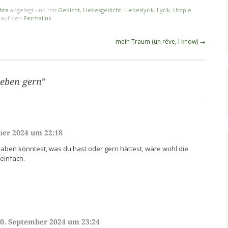
hte
abgelegt und mit
Gedicht
,
Liebesgedicht
,
Liebeslyrik
,
Lyrik
,
Utopie
n auf den
Permalink
.
mein Traum (un rêve, I know)
→
Leben gern
”
ber 2024 um 22:18
aben könntest, was du hast oder gern hättest, wäre wohl die
einfach.
0. September 2024 um 23:24