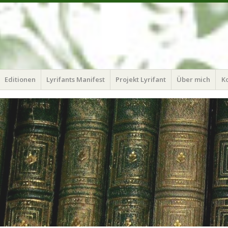
Editionen
Lyrifants Manifest
Projekt Lyrifant
Über mich
K