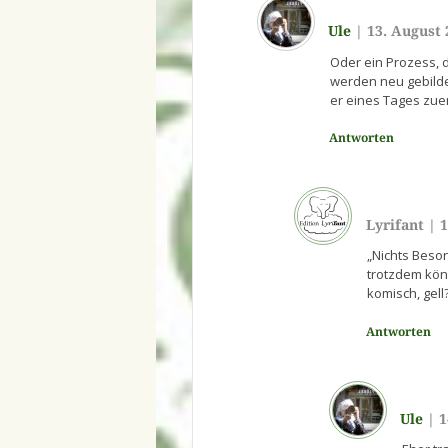
Ule
|
13. August
Oder ein Prozess, d
werden neu gebild
er eines Tages zuen
Antworten
Lyrifant
|
1
„Nichts Beson
trotzdem kön
komisch, gell
Antworten
Ule
|
1