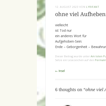
12. AUGUST 2023
VON
LYRIFANT
ohne viel Aufheben
vielleicht
ist Tod nur
ein anderes Wort für
Aufgehoben-Sein:
Ende – Geborgenheit – Bewahru
Dieser Beitrag wurde unter
Am toten P
Setze ein Lesezeichen auf den
Permali
Beitragsnavigation
←
Insel
6 thoughts on “
ohne viel