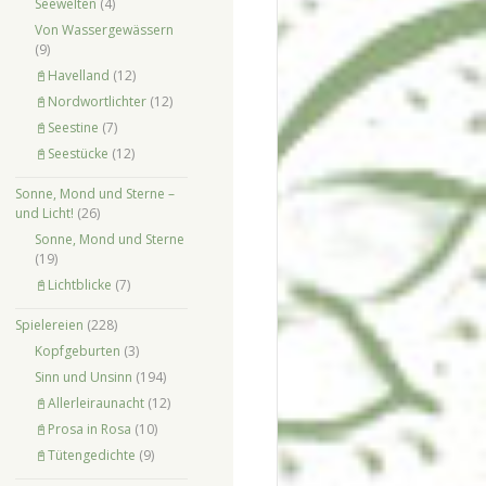
Seewelten
(4)
Von Wassergewässern
(9)
📓Havelland
(12)
📓Nordwortlichter
(12)
📓Seestine
(7)
📓Seestücke
(12)
Sonne, Mond und Sterne –
und Licht!
(26)
Sonne, Mond und Sterne
(19)
📓Lichtblicke
(7)
Spielereien
(228)
Kopfgeburten
(3)
Sinn und Unsinn
(194)
📓Allerleiraunacht
(12)
📓Prosa in Rosa
(10)
📓Tütengedichte
(9)