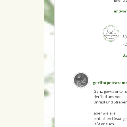
Eher tra
Antwor
Ly
🤔
A
gerlintpetrazam
Ganz gewiß entbin
der Tod uns von
Unrast und Strebe
aber wie alle
einfachen Lösunge
läßt er auch