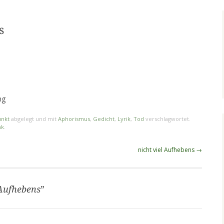
s
ng
unkt
abgelegt und mit
Aphorismus
,
Gedicht
,
Lyrik
,
Tod
verschlagwortet.
nk
.
nicht viel Aufhebens
→
 Aufhebens
”