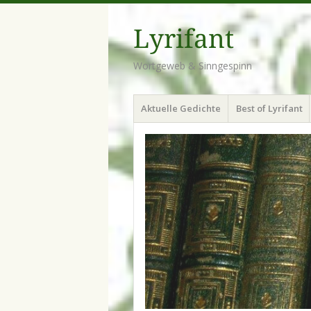
Lyrifant
Wortgeweb & Sinngespinn
Menü
Zum
Aktuelle Gedichte
Best of Lyrifant
Inhalt
springen