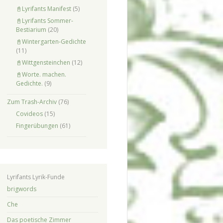
📓Lyrifants Manifest
(5)
📓Lyrifants Sommer-
Bestiarium
(20)
📓Wintergarten-Gedichte
(11)
📓Wittgensteinchen
(12)
📓Worte. machen.
Gedichte.
(9)
Zum Trash-Archiv
(76)
Covideos
(15)
Fingerübungen
(61)
Lyrifants Lyrik-Funde
brigwords
Che
Das poetische Zimmer