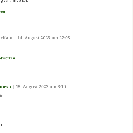
gisch, finde ich.
ten
rifant
|
14. August 2023 um 22:05
ntworten
onesh
|
15. August 2023 um 6:10
det
n
n