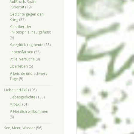
AufBruch. Späte
Pubertät
(39)
Gedichte gegen den
Krieg
(37)
Klassiker der
Philosophie, neu gefasst
(5)
Kurzglückfragmente
(35)
Lebensfarben
(58)
Stille. Versuche
(9)
Überleben
(5)
📓Leichte und schwere
Tage
(5)
Liebe und Exil
(195)
Liebesgedichte
(133)
Mit-Exil
(61)
📓Herzlich willkommen
(8)
See, Meer, Wasser
(56)