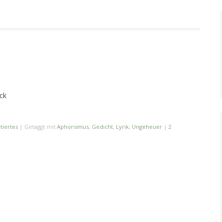
ick
tiertes
|
Getaggt mit
Aphorismus
,
Gedicht
,
Lyrik
,
Ungeheuer
|
2