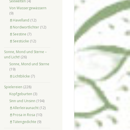
Seewelten
(4)
Von Wassergewässern
(9)
📓Havelland
(12)
📓Nordwortlichter
(12)
📓Seestine
(7)
📓Seestücke
(12)
Sonne, Mond und Sterne –
und Licht!
(26)
Sonne, Mond und Sterne
(19)
📓Lichtblicke
(7)
Spielereien
(228)
Kopfgeburten
(3)
Sinn und Unsinn
(194)
📓Allerleiraunacht
(12)
📓Prosa in Rosa
(10)
📓Tütengedichte
(9)