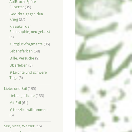
AufBruch. Späte
Pubertät
(39)
Gedichte gegen den
Krieg
(37)
Klassiker der
Philosophie, neu gefasst
(5)
Kurzglückfragmente
(35)
Lebensfarben
(58)
Stille. Versuche
(9)
Überleben
(5)
📓Leichte und schwere
Tage
(5)
Liebe und Exil
(195)
Liebesgedichte
(133)
Mit-Exil
(61)
📓Herzlich willkommen
(8)
See, Meer, Wasser
(56)