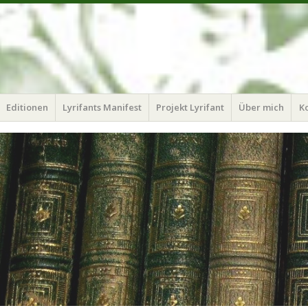
Editionen
Lyrifants Manifest
Projekt Lyrifant
Über mich
K