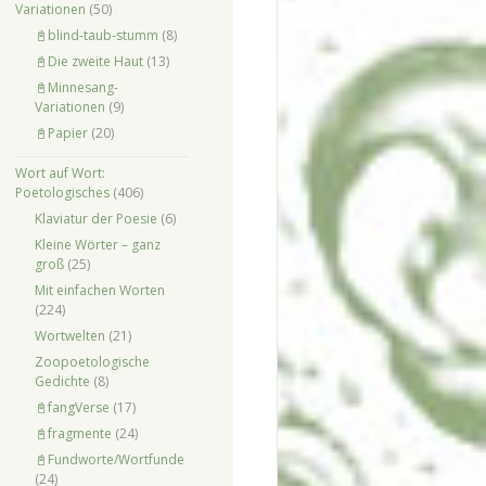
Variationen
(50)
📓blind-taub-stumm
(8)
📓Die zweite Haut
(13)
📓Minnesang-
Variationen
(9)
📓Papier
(20)
Wort auf Wort:
Poetologisches
(406)
Klaviatur der Poesie
(6)
Kleine Wörter – ganz
groß
(25)
Mit einfachen Worten
(224)
Wortwelten
(21)
Zoopoetologische
Gedichte
(8)
📓fangVerse
(17)
📓fragmente
(24)
📓Fundworte/Wortfunde
(24)