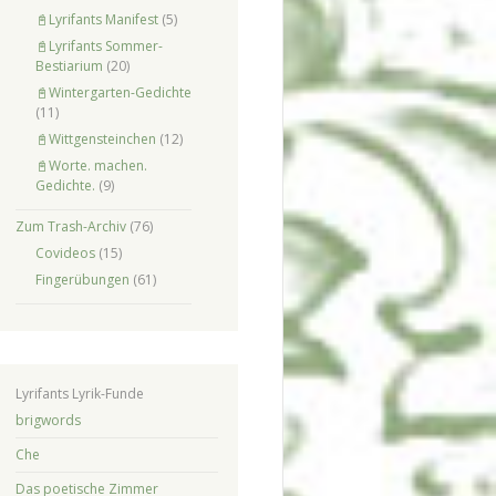
📓Lyrifants Manifest
(5)
📓Lyrifants Sommer-
Bestiarium
(20)
📓Wintergarten-Gedichte
(11)
📓Wittgensteinchen
(12)
📓Worte. machen.
Gedichte.
(9)
Zum Trash-Archiv
(76)
Covideos
(15)
Fingerübungen
(61)
Lyrifants Lyrik-Funde
brigwords
Che
Das poetische Zimmer