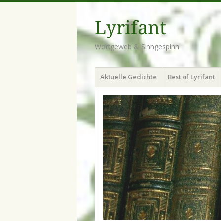
Lyrifant
Wortgeweb & Sinngespinn
Menü
Zum
Aktuelle Gedichte
Best of Lyrifant
Inhalt
springen