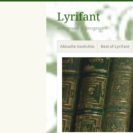
Lyrifant
Wortgeweb & Sinngespinn
Menü
Zum
Aktuelle Gedichte
Best of Lyrifant
Inhalt
springen