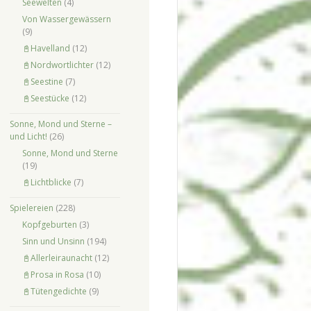
Seewelten
(4)
Von Wassergewässern
(9)
📓Havelland
(12)
📓Nordwortlichter
(12)
📓Seestine
(7)
📓Seestücke
(12)
Sonne, Mond und Sterne –
und Licht!
(26)
Sonne, Mond und Sterne
(19)
📓Lichtblicke
(7)
Spielereien
(228)
Kopfgeburten
(3)
Sinn und Unsinn
(194)
📓Allerleiraunacht
(12)
📓Prosa in Rosa
(10)
📓Tütengedichte
(9)