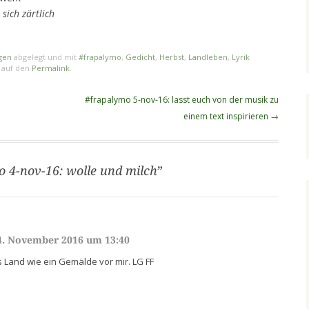
 sich zärtlich
gen
abgelegt und mit
#frapalymo
,
Gedicht
,
Herbst
,
Landleben
,
Lyrik
n auf den
Permalink
.
#frapalymo 5-nov-16: lasst euch von der musik zu
einem text inspirieren
→
o 4-nov-16: wolle und milch
”
4. November 2016 um 13:40
 Land wie ein Gemälde vor mir. LG FF