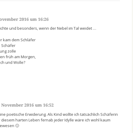
November 2016 um 16:26
dichte und besonders, wenn der Nebel im Tal weidet …
er kam dem Schläfer
n Schäfer
ung zolle
en früh am Morgen,
ch und Wolle?
. November 2016 um 16:52
ne poetische Erwiderung. Als Kind wollte ich tatsächlich Schäferin
 diesem harten Leben fernab jeder Idylle wäre ich wohl kaum
ewesen 🙂