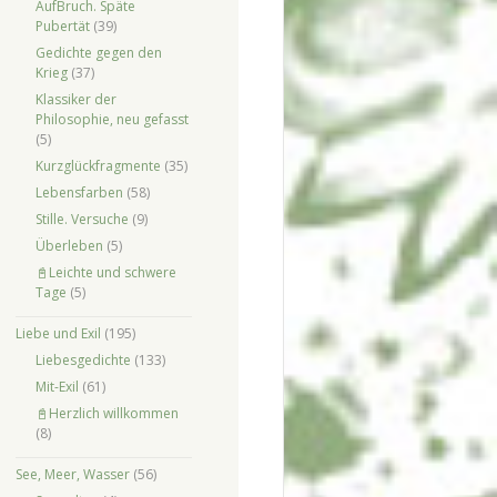
AufBruch. Späte
Pubertät
(39)
Gedichte gegen den
Krieg
(37)
Klassiker der
Philosophie, neu gefasst
(5)
Kurzglückfragmente
(35)
Lebensfarben
(58)
Stille. Versuche
(9)
Überleben
(5)
📓Leichte und schwere
Tage
(5)
Liebe und Exil
(195)
Liebesgedichte
(133)
Mit-Exil
(61)
📓Herzlich willkommen
(8)
See, Meer, Wasser
(56)