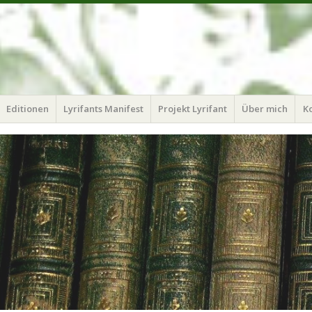
Editionen
Lyrifants Manifest
Projekt Lyrifant
Über mich
K