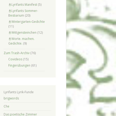
📓Lyrifants Manifest
(5)
📓Lyrifants Sommer-
Bestiarium
(20)
📓Wintergarten-Gedichte
(11)
📓Wittgensteinchen
(12)
📓Worte. machen.
Gedichte.
(9)
Zum Trash-Archiv
(76)
Covideos
(15)
Fingerübungen
(61)
Lyrifants Lyrik-Funde
brigwords
Che
Das poetische Zimmer