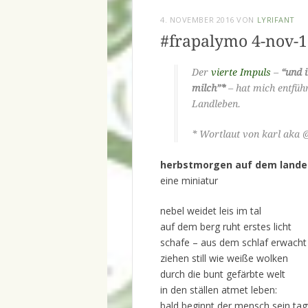
4. NOVEMBER 2016
VON
LYRIFANT
#frapalymo 4-nov-1
Der
vierte Impuls
–
“und i
milch”*
– hat mich entführ
Landleben.
* Wortlaut von karl aka 
herbstmorgen auf dem lande
eine miniatur
nebel weidet leis im tal
auf dem berg ruht erstes licht
schafe – aus dem schlaf erwacht
ziehen still wie weiße wolken
durch die bunt gefärbte welt
in den ställen atmet leben:
bald beginnt der mensch sein ta