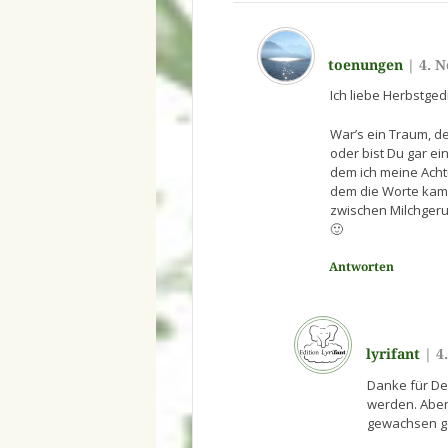
toenungen
|
4. 
Ich liebe Herbstge
War’s ein Traum, d
oder bist Du gar ei
dem ich meine Acht
dem die Worte kam
zwischen Milchgeru
🙂
Antworten
lyrifant
|
4
Danke für Dei
werden. Aber
gewachsen g