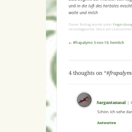
und
in die luft des herbstes mischt
wolle und
milch
Dieser Beitrag wurde unter
Fingerübun
verschlagwortet. Setze ein Lesezeiche
Beitragsnavigation
←
#frapalymo 3-nov-16: heimlich
4 thoughts on “
#frapalym
Sargantanasal
|
Schön. Ich sehe das
Antworten