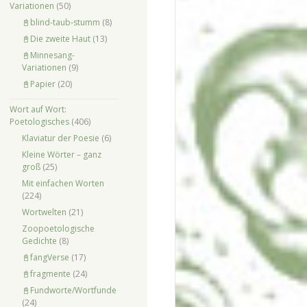
Variationen
(50)
📓blind-taub-stumm
(8)
📓Die zweite Haut
(13)
📓Minnesang-
Variationen
(9)
📓Papier
(20)
Wort auf Wort:
Poetologisches
(406)
Klaviatur der Poesie
(6)
Kleine Wörter – ganz
groß
(25)
Mit einfachen Worten
(224)
Wortwelten
(21)
Zoopoetologische
Gedichte
(8)
📓fangVerse
(17)
📓fragmente
(24)
📓Fundworte/Wortfunde
(24)